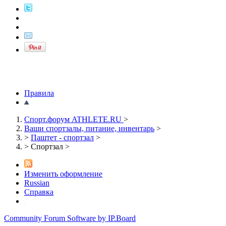
Правила
Спорт.форум ATHLETE.RU
>
Ваши спортзалы, питание, инвентарь
>
>
Паштет - спортзал
>
>
Спортзал
>
Изменить оформление
Russian
Справка
Community Forum Software by IP.Board