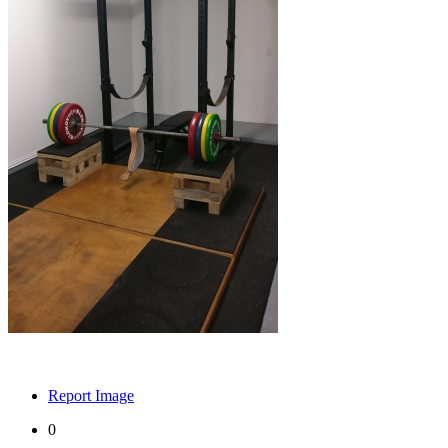
Report Image
0