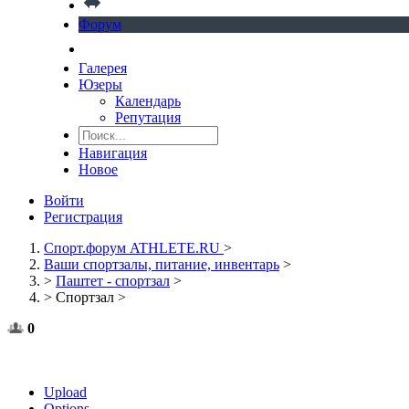
Форум
Галерея
Юзеры
Календарь
Репутация
Навигация
Новое
Войти
Регистрация
Спорт.форум ATHLETE.RU
>
Ваши спортзалы, питание, инвентарь
>
>
Паштет - спортзал
>
>
Спортзал
>
0
Upload
Options