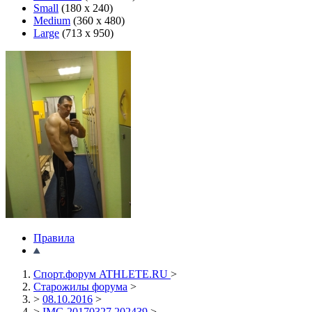
Small
(180 x 240)
Medium
(360 x 480)
Large
(713 x 950)
Правила
Спорт.форум ATHLETE.RU
>
Старожилы форума
>
>
08.10.2016
>
>
IMG 20170327 202439
>