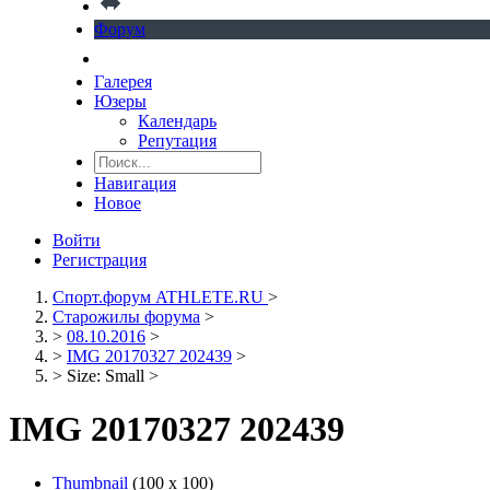
Форум
Галерея
Юзеры
Календарь
Репутация
Навигация
Новое
Войти
Регистрация
Спорт.форум ATHLETE.RU
>
Старожилы форума
>
>
08.10.2016
>
>
IMG 20170327 202439
>
>
Size: Small
>
IMG 20170327 202439
Thumbnail
(100 x 100)