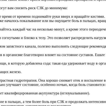
гут вам снизить риск СЗК до минимума:
е время от времени поднимайте руки вверх и вращайте кистями.
уже началось покалывание или вы ощущаете боль в пальцах, вр
вайтесь каждый час на несколько минут, а кроме этого периодич
 согнутыми и близко к телу. Это позволяет распределить нагру
мом запястного канала, полезно выполнять следующие рекоменд
в в организме благотворно влияет на состояние суставов. Ешьте 
щи, в которую добавлена сода: такая еда удерживает воду в орга
жащих железо.
растная гидротерапия. Она хорошо снимает отек и воспаление в
льно улучшает состояние, особенно ночью, когда боль становитс
ет квалифицированная акупунктура (иглоукалывание).
е в пальцах, а тем более боль при СЗК и продолжать интенсивно
 предотвратить непоправимые последствия.