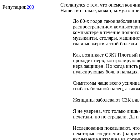
Столкнулся с тем, что онемел кончи
Репутация:
200
Нашел вот такое, может, кому-то при
До 80-х годов такое заболеван
распространением компьютерно
компьютере в течение полного
музыканты, столяры, машинист
главные жертвы этой болезни.
Как возникает СЗК? Плотный п
проходит нерв, контролирующи
нерв защищен. Но когда кисть
пульсирующая боль в пальцах.
Симптомы чаще всего усилива
сгибать большой палец, а так
Женщины заболевают СЗК вдвое
Я не уверена, что только лиш
печатали, но не страдали. Да 
Исследования показывают, что
некоторые соединения (наприм
вымывание витамина из органи