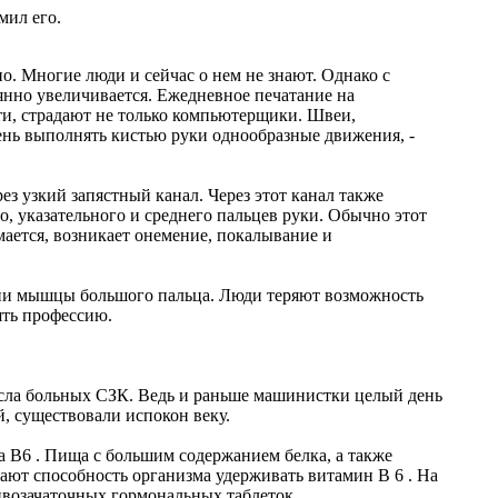
мил его.
но. Многие люди и сейчас о нем не знают. Однако с
нно увеличивается. Ежедневное печатание на
ти, страдают не только компьютерщики. Швеи,
ень выполнять кистью руки однообразные движения, -
 узкий запястный канал. Через этот канал также
 указательного и среднего пальцев руки. Обычно этот
мается, возникает онемение, покалывание и
ии мышцы большого пальца. Люди теряют возможность
ять профессию.
исла больных СЗК. Ведь и раньше машинистки целый день
й, существовали испокон веку.
а В6 . Пища с большим содержанием белка, а также
ают способность организма удерживать витамин В 6 . На
ивозачаточных гормональных таблеток.