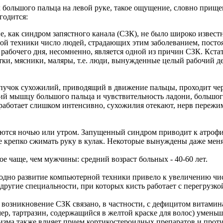
к большого пальца на левой руке, такое ощущение, словно прище
годится:
ие, как синдром запястного канала (СЗК), не было широко извест
й техники число людей, страдающих этим заболеванием, постоя
 рабочего дня, несомненно, является одной из причин СЗК. Кста
ки, мясники, маляры, т.е. люди, вынужденные целый рабочий д
учок сухожилий, приводящий в движение пальцы, проходит через
й мышцу большого пальца и чувствительность ладони, большого,
 работает слишком интенсивно, сухожилия отекают, нерв пережи
ются ночью или утром. Запущенный синдром приводит к атроф
же крепко сжимать руку в кулак. Некоторые вынуждены даже мен
 чаще, чем мужчины: средний возраст больных - 40-60 лет.
ь одно развитие компьютерной техники привело к увеличению ч
и другие специальности, при которых кисть работает с перегрузко
 возникновение СЗК связано, в частности, с дефицитом витамин
ер, тартразин, содержащийся в желтой краске для волос) уменьш
зма также влияет прием кортикостероидных препаратов и прот