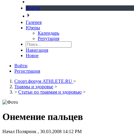
Форум
Галерея
Юзеры
Календарь
Репутация
Навигация
Новое
Войти
Регистрация
Спорт.форум ATHLETE.RU
>
Травмы и здоровье
>
>
Статьи по травмам и здоровью
>
Онемение пальцев
Начал
Полярник
,
30.03.2008 14:12 PM