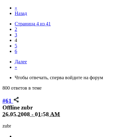
«
Назад
Страница 4 из 41
2
3
4
5
6
Далее
»
Чтобы отвечать, сперва войдите на форум
800 ответов в теме
#61
Offline
zubr
26.05.2008 - 01:58 AM
zubr