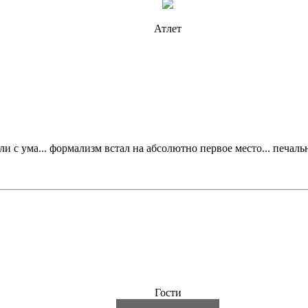
Атлет
ли с ума... формализм встал на абсолютно первое место... печаль
Гости