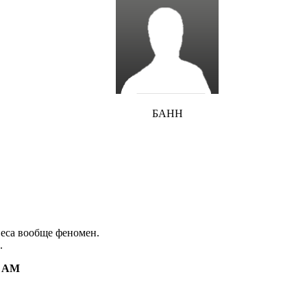
БАНН
веса вообще феномен.
.
6 AM