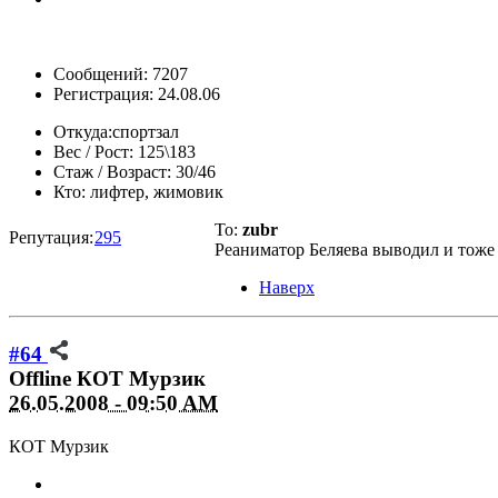
Сообщений: 7207
Регистрация: 24.08.06
Откуда:
спортзал
Вес / Рост:
125\183
Стаж / Возраст:
30/46
Кто:
лифтер, жимовик
To:
zubr
Репутация:
295
Реаниматор Беляева выводил и тоже о
Наверх
#64
Offline
КОТ Мурзик
26.05.2008 - 09:50 AM
КОТ Мурзик