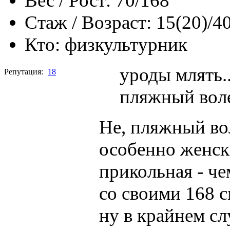
Вес / Рост:
70/168
Стаж / Возраст:
15(20)/4
Кто:
физкультурник
уроды млять.
Репутация:
18
пляжный вол
Не, пляжный во
особенно женск
прикольная - че
со своими 168 с
ну в крайнем сл