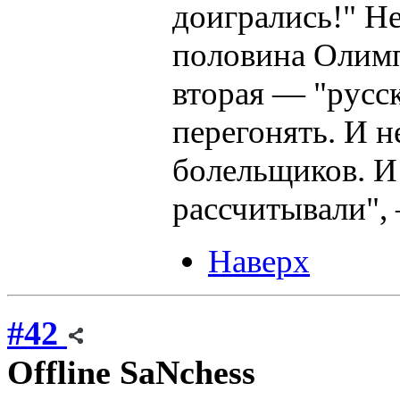
доигрались!" Не
половина Олимп
вторая — "русск
перегонять. И н
болельщиков. И 
рассчитывали", 
Наверх
#42
Offline
SaNchess