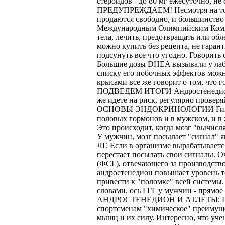
стероидов - до 80 мг ежесуточно, не
ПРЕДУПРЕЖДАЕМ! Несмотря на то, ч
продаются свободно, и большинство 
Международным Олимпийским Комитет
тела, лечить, предотвращать или обл
можно купить без рецепта, не гаран
подсунуть все что угодно. Говорить
Большие дозы DHEA вызывали у лабор
списку его побочных эффектов можн
крысами все же говорит о том, что г
ПОДВЕДЕМ ИТОГИ Андростенедион - 
же идете на риск, регулярно прове
ОСНОВЫ ЭНДОКРИНОЛОГИИ Гипоталамо
половых гормонов и в мужском, и в ж
Это происходит, когда мозг "вычисл
У мужчин, мозг посылает "сигнал" 
ЛГ. Если в организме вырабатываетс
перестает посылать свои сигналы. 
(ФСГ), отвечающего за производство
андростенедион повышает уровень те
привести к "поломке" всей системы
словами, ось ГГГ у мужчин - прямо
АНДРОСТЕНЕДИОН И АТЛЕТЫ: ПРАВД
спортсменам "химическое" преимуще
мышц и их силу. Интересно, что уче