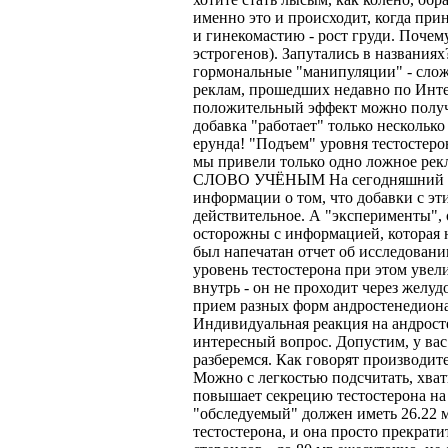
именно это и происходит, когда при
и гинекомастию - рост груди. Почем
эстрогенов). Запутались в названия
гормональные "манипуляции" - слож
реклам, прошедших недавно по Интер
положительный эффект можно получит
добавка "работает" только несколько
ерунда! "Подъем" уровня тестостеро
мы привели только одно ложное рекл
СЛОВО УЧЁНЫМ На сегодняшний день
информации о том, что добавки с эт
действительное. А "эксперименты", 
осторожны с информацией, которая н
был напечатан отчет об исследовани
уровень тестостерона при этом увел
внутрь - он не проходит через желуд
прием разных форм андростенедиона 
Индивидуальная реакция на андростен
интересный вопрос. Допустим, у вас
разберемся. Как говорят производите
Можно с легкостью подсчитать, хва
повышает секрецию тестостерона на
"обследуемый" должен иметь 26.22 м
тестостерона, и она просто прекрати