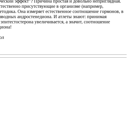
ический эффект"? Причина простая и довольно неприглядная.
естественно присутствующие в организме (например,
етодика. Она измеряет естественное соотношение гормонов, в
изводных андростенедиона. И атлеты знают: принимая
эпитестостерона увеличивается, а значит, соотношение
диона!
ол