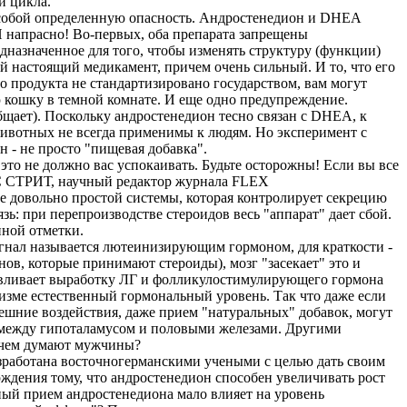
и цикла.
собой определенную опасность. Андростенедион и DHEA
И напрасно! Во-первых, оба препарата запрещены
назначенное для того, чтобы изменять структуру (функции)
мый настоящий медикамент, причем очень сильный. И то, что его
во продукта не стандартизировано государством, вам могут
ую кошку в темной комнате. И еще одно предупреждение.
бщает). Поскольку андростенедион тесно связан с DHEA, к
животных не всегда применимы к людям. Но эксперимент с
н - не просто "пищевая добавка".
 не должно вас успокаивать. Будьте осторожны! Если вы все
ИС СТРИТ, научный редактор журнала FLEX
овольно простой системы, которая контролирует секрецию
зь: при перепроизводстве стероидов весь "аппарат" дает сбой.
нной отметки.
игнал называется лютеинизирующим гормоном, для краткости -
нов, которые принимают стероиды), мозг "засекает" это и
навливает выработку ЛГ и фолликулостимулирующего гормона
низме естественный гормональный уровень. Так что даже если
ешние воздействия, даже прием "натуральных" добавок, могут
й между гипоталамусом и половыми железами. Другими
, чем думают мужчины?
отана восточногерманскими учеными с целью дать своим
ждения тому, что андростенедион способен увеличивать рост
ьный прием андростенедиона мало влияет на уровень