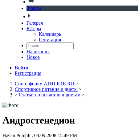
Форум
Галерея
Юзеры
Календарь
Репутация
Навигация
Новое
Войти
Регистрация
Спорт.форум ATHLETE.RU
>
Спортивное питание и диеты
>
>
Статьи по питанию и диетам
>
Андростенедион
Начал
PumpIt
,
03.09.2008 15:49 PM