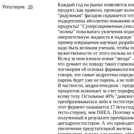
Каждый год на рынке появляется нов
Репутация:
20
продукт, как правило, проводят кол
"радужным" фасадом скрывается тот
подкреплены абсолютно никакими нау
продукты! "Суперсовременные,сенса
"волны" повального увлечения подо
омерзительную жидкость в надежде "
пример извращения научных разрабо
надо быть великим ученым, чтобы по
мужественности от этого пользы не 
Вслед за ним взошла новая "звезда" 
что думают по поводу таких гормон
поговорим об основах фармакологи
говоря, эти самые андрогены опреде
парень будет уже не парень, а не п
В частности, андростенедион - пред
процентов возникает за счет перифе
всему телу. Остальные 40% "дамско
преобразовываться либо в тестостер
этот фермент называется 17 бета-ги
тесто-стерону, чем DHEA. Поэтому м
полученный в результате преобразов
дигидротестостерон. А это приводит
увеличение предстательной железы. И
хотите стать лысым, как колено, об