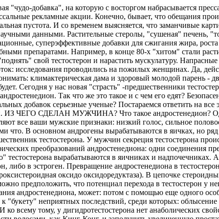
ая "чудо-добавка", на которую с восторгом набрасывается прес
оссальные рекламные акции. Конечно, бывает, что обещания произ
альная пустота. И со временем выясняется, что заманчивые кар
чными данными. Растительные стеролы, "сушеная" печень, "тол
ционные, суперэффективные добавки для сжигания жира, роста с
бными препаратами. Например, в конце 80-х "хитом" стали раст
поднять" свой тестостерон и нарастить мускулатуру. Напрасные с
ток: исследования проводились на пожилых женщинах. Да, дейст
нимать: климактерическая дама и здоровый молодой парень - две
будет. Сегодня у нас новая "страсть" -предшественники тестост
-андростенедион. Так что же это такое и с чем его едят? Безопас
альных добавок серьезные ученые? Постараемся ответить на все
и. ИЗ ЧЕГО СДЕЛАН МУЖЧИНА? Что такое андростенедион? Оди
ляют все ваши мужские признаки: низкий голос, сильное половое
ойми что. В основном андрогены вырабатываются в яичках, но р
шественник тестостерона. У мужчин секреция тестостерона прои
рических преобразований андростенедиона: одни соединения пре
го" тестостерона вырабатываются в яичниках и надпочечниках. 
он, либо в эстроген. Превращение андростенедиона в тестостер
дроксистероидная оксидо оксидоредуктаза). В цепочке стероидн
ожно предположить, что потенциал перехода в тестостерон у него
ания андростенедиона, может: потом с помощью еще одного особ
 к "букету" неприятных последствий, среди которых: облысение 
 ко всему тому, у дигидротестостерона нет анаболических свойст
расти волосами, как Кинг-Конг, и заполучить увеличенную проста