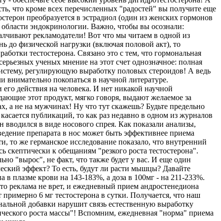
сть, что кроме всех перечисленных "радостей" вы получите еще
остерон преобразуется в эстрадиол (один из женских гормонов
в области эндокринологии. Важно, чтобы вы осознали:
алчивают рекламодатели! Вот что мы читаем в одной из
ь до физической нагрузки (включая половой акт), то
ботки тестостерона. Связано это с тем, что гормональная
 серьезных ученых мнение на этот счет однозначное: полная
 систему, регулирующую выработку половых стероидов! А ведь
и внимательно покопаться в научной литературе.
о действия на человека. И нет никакой научной
дающие этот продукт, мягко говоря, выдают желаемое за
х, а не на мужчинах! Ну что тут скажешь? Будьте предельно
касается публикаций, то как раз недавно в одном из журналов
 вводился в виде носового спрея. Как показали анализы,
введение препарата в нос может быть эффективнее приема
ти, то же германское исследование показало, что внутренний
ь скептически к обещаниям "резкого роста тестостерона".
но "вырос", не факт, что также будет у вас. И еще один
ческий эффект? То есть, будут ли расти мышцы? Давайте
 в плазме крови на 143-183%, а доза в 100мг - на 211-233%.
то реклама не врет, и ежедневный прием андростенедиона
римерно 6 мг тестостерона в сутки. Получается, что наш
ональной добавки нарушит связь естественную выработку
стического роста массы"! Вспомним, ежедневная "норма" приема