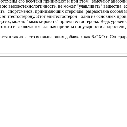
ортсмены его все-таки принимают и при этом "замечают анабол
вою высокотехнологичность, не может "улавливать" вещества, 
ать" спортсменов, принимающих стероиды, разработана особая м
к эпитестостерону. Этот эпитестостерон - одна из основных про
озах, можно "замаскировать" прием тестостерона. Ведь уровень 
этом-то и заключается главная причина популярности андростене
ится в таких часто всплывающих добавках как 6-ОХО и Супердр