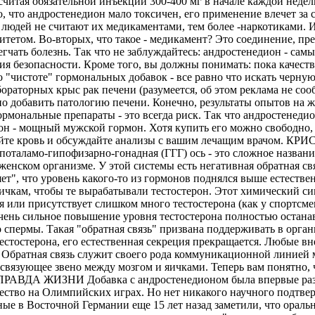
 считая обязательной инъекции 300-400 мг в начале каждой недел
то андростенедион мало токсичен, его применение влечет за 
людей не считают их медикаментами, тем более -наркотиками. 
ом. Во-вторых, что такое - медикамент? Это соединение, пред
егчать болезнь. Так что не заблуждайтесь: андростенедион - са
тия безопасности. Кроме того, вы должны понимать: пока качест
 о "чистоте" гормональных добавок - все равно что искать черн
аторных крыс рак печени (разумеется, об этом реклама не соо
о добавить патологию печени. Конечно, результаты опытов на 
ормональные препараты - это всегда риск. Так что андростенедио
мощный мужской гормон. Хотя купить его можно свободно, это
ряйте кровь и обсуждайте анализы с вашим лечащим врачом. КР
-гипофизарно-гонадная (ГГГ) ось - это сложное название д
енском организме. У этой системы есть негативная обратная свя
яет", что уровень какого-то из гормонов поднялся выше естестве
яичкам, чтобы те вырабатывали тестостерон. Этот химический с
я или присутствует слишком много тестостерона (как у спортсме
Очень сильное повышение уровня тестостерона полностью оста
 спермы. Такая "обратная связь" призвана поддерживать в орга
стостерона, его естественная секреция прекращается. Любые вн
. Обратная связь служит своего рода коммуникационной линие
е связующее звено между мозгом и яичками. Теперь вам понятно
А ЖИЗНИ Добавка с андростенедионом была впервые разраб
ство на Олимпийских играх. Но нет никакого научного подтвер
ные в Восточной Германии еще 15 лет назад заметили, что орал