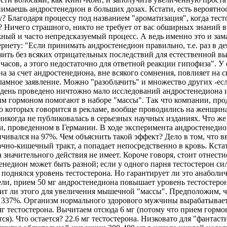
нимаешь андростенедион в больших дозах. Кстати, есть вероятно
у? Благодаря процессу под названием "ароматизация", когда тест
х? Ничего страшного, никто не требует от вас обширных знаний 
ный и часто непредсказуемый процесс. А ведь именно это и зам
нету: "Если принимать андростенедион правильно, т.е. раз в ден
ь без всяких отрицательных последствий для естественной выра
 часов, а этого недостаточно для ответной реакции гипофиза". У
на за счет андростенедиона, вне всякого сомнения, повлияет на
амное заявление. Можно "разоблачить" и множество других -есл
 проведено ничтожно мало исследований андростенедиона и ег
им гормоном помогают в наборе "массы". Так что компании, про
о которых говорится в рекламе, вообще проводились на женщина
икогда не публиковалась в серьезных научных изданиях. Что же 
и, проведенном в Германии. В ходе эксперимента андростенедион
ичивался на 97%. Чем объяснить такой эффект? Дело в том, что 
очно-кишечный тракт, а попадает непосредственно в кровь. Кста
значительного действия не имеет. Короче говоря, стоит отнестис
едион может быть разной; если у одного парня тестостерон силь
 поднялся уровень тестостерона. Но гарантирует ли это анаболи
ли, прием 50 мг андростенедиона повышает уровень тестостерона
тит ли этого для увеличения мышечной "массы". Предположим, ч
 337%. Организм нормального здорового мужчины вырабатывает п
г тестостерона. Вычитаем отсюда 6 мг (потому что прием горм
тся). Что остается? 22.6 мг тестостерона. Низковато для "фанта