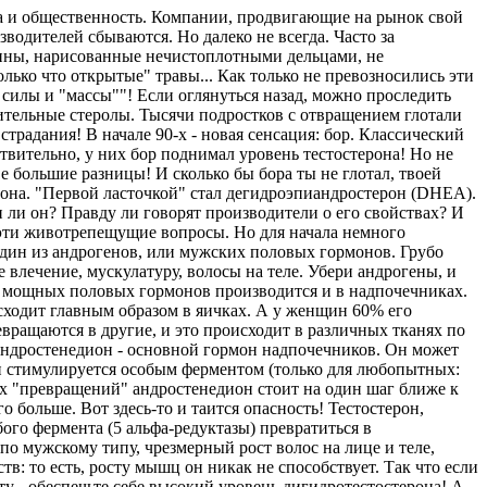
са и общественность. Компании, продвигающие на рынок свой
водителей сбываются. Но далеко не всегда. Часто за
тины, нарисованные нечистоплотными дельцами, не
ько что открытые" травы... Как только не превозносились эти
илы и "массы""! Если оглянуться назад, можно проследить
ительные стеролы. Тысячи подростков с отвращением глотали
традания! В начале 90-х - новая сенсация: бор. Классический
вительно, у них бор поднимал уровень тестостерона! Но не
 большие разницы! И сколько бы бора ты не глотал, твоей
ерона. "Первой ласточкой" стал дегидроэпиандростерон (DHEA).
ен ли он? Правду ли говорят производители о его свойствах? И
 эти животрепещущие вопросы. Но для начала немного
н из андрогенов, или мужских половых гормонов. Грубо
 влечение, мускулатуру, волосы на теле. Убери андрогены, и
яд мощных половых гормонов производится и в надпочечниках.
сходит главным образом в яичках. А у женщин 60% его
вращаются в другие, и это происходит в различных тканях по
Андростенедион - основной гормон надпочечников. Он может
он стимулируется особым ферментом (только для любопытных:
ых "превращений" андростенедион стоит на один шаг ближе к
 больше. Вот здесь-то и таится опасность! Тестостерон,
ого фермента (5 альфа-редуктазы) превратиться в
по мужскому типу, чрезмерный рост волос на лице и теле,
в: то есть, росту мышц он никак не способствует. Так что если
ту - обеспечьте себе высокий уровень дигидротестостерона! А