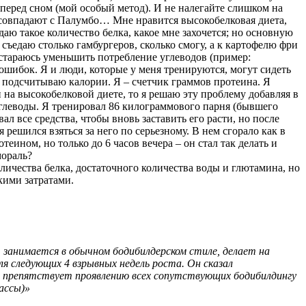
 перед сном (мой особый метод). И не налегайте слишком на
ту совпадают с Палумбо… Мне нравится высокобелковая диета,
аю такое количество белка, какое мне захочется; но основную
 съедаю столько гамбургеров, сколько смогу, а к картофелю фри
и стараюсь уменьшить потребление углеводов (пример:
 ошибок. Я и люди, которые у меня тренируются, могут сидеть
е подсчитываю калории. Я – счетчик граммов протеина. Я
и на высокобелковой диете, то я решаю эту проблему добавляя в
глеводы. Я тренировал 86 килограммового парня (бывшего
л все средства, чтобы вновь заставить его расти, но после
 решился взяться за него по серьезному. В нем сгорало как в
теином, но только до 6 часов вечера – он стал так делать и
мораль?
личества белка, достаточного количества воды и глютамина, но
ими затратами.
х, занимается в обычном бодибилдерском стиле, делает на
я следующих 4 взрывных недель роста. Он сказал
е препятствует проявлению всех сопутствующих бодибилдингу
ассы)»