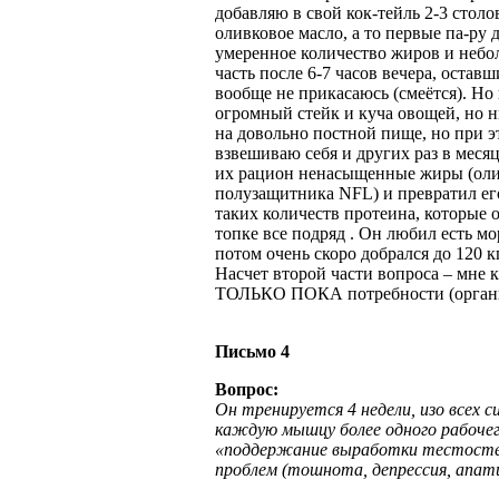
добавляю в свой кок-тейль 2-3 стол
оливковое масло, а то первые па-ру
умеренное количество жиров и небол
часть после 6-7 часов вечера, остав
вообще не прикасаюсь (смеётся). Но 
огромный стейк и куча овощей, но ни
на довольно постной пище, но при э
взвешиваю себя и других раз в месяц
их рацион ненасыщенные жиры (олив
полузащитника NFL) и превратил его 
таких количеств протеина, которые о
топке все подряд . Он любил есть мо
потом очень скоро добрался до 120 к
Насчет второй части вопроса – мне 
ТОЛЬКО ПОКА потребности (организм
Письмо 4
Вопрос:
Он тренируется 4 недели, изо всех с
каждую мышцу более одного рабочег
«поддержание выработки тестостер
проблем (тошнота, депрессия, апат