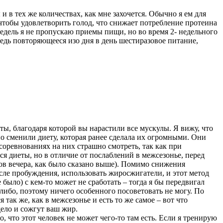
и в тех же количествах, как мне захочется. Обычно я ем для
то чтобы удовлетворить голод, что снижает потребление протеина
 недель я не пропускаю приемы пищи, но во время 2- недельного
едь повторяющееся изо дня в день шестиразовое питание,
ы, благодаря которой вы нарастили все мускулы. Я вижу, что
о сменили диету, которая ранее сделала их огромными. Они
 соревнованиях на них страшно смотреть, так как при
я диеты, но в отличие от послаблений в межсезонье, перед
сов вечера, как было сказано выше). Помимо снижения
осле пробуждения, использовать жиросжигатели, и этот метод
было) с кем-то может не сработать – тогда я бы передвигал
о-либо, поэтому ничего особенного посоветовать не могу. По
так же, как в межсезонье и есть то же самое – вот что
ело и сожгут ваш жир.
го, что этот человек не может чего-то там есть. Если я тренирую