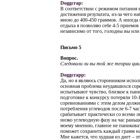
Doggcrap:
В соответствии с режимом питания в 
достижения результата, из-за чего н
мною до 400-450 граммов. А иногда в
отдыха я позволяю себе 4-5 приемов
независимо от того, голодны вы или
Письмо 5
Вопрос.
Следовали ли вы той же теории цик
Doggcrapp:
Да, но я являюсь сторонником испол
основная проблема неудавшихся соре
испытывают чувство, близкое к паник
подготовке к конкурсу потеряли 10-
соревнованиями с этим делом должно
потребления углеводов после 6-7 ча
срабатывает практически со всеми лю
низко углеводную фазу на час раньше
моему мнению, главное не паниковать
поможет сохранить каждый грамм на
Мне кажется, что худшая из диет – эт