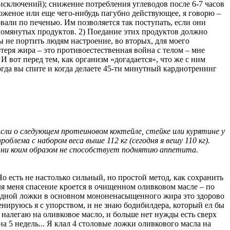
исключений); снижение потребления углеводов после 6-7 часов
роженое или еще чего-нибудь пагубно действующее, я говорю –
ковали по печенью. Им позволяется так поступать, если они
омянутых продуктов. 2) Поедание этих продуктов должно
ы не портить людям настроение, во вторых, для моего
потеря жира – это противоестественная война с телом – мне
 И вот перед тем, как организм «догадается», что же с ним
когда вы спите и когда делаете 45-ти минутный кардиотренинг
сли о следующем протеиновом коктейле, стейке или курятине у
роблема с набором веса выше 112 кг (сегодня я вешу 110 кг).
о ни коим образом не способствует поднятию аппетита.
 есть не настолько сильный, но простой метод, как сохранить
ля меня спасение кроется в очищенном оливковом масле – по
 одной ложки в основном мононенасыщенного жира это здорово
ренируюсь я с упорством, и не знаю бодибилдера, который ел бы
я налегаю на оливковое масло, и больше нет нужды есть сверх
 на 5 недель... Я клал 4 столовые ложки оливкового масла на