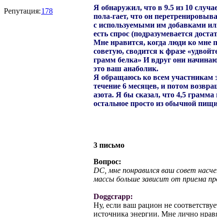
Я обнаружил, что в
9.5 из 10
случае
Репутация:
178
пола-гает, что он перетренировыва
с используемыми им добавками
есть спрос (подразумевается доста
Мне нравится, когда люди ко мне п
советую, сводится к фразе «удвой
грамм белка» И вдруг они начинают
это ваш анаболик.
Я обращаюсь ко всем участникам э
течение 6 месяцев, и потом возвращ
азота. Я бы сказал, что 4,5 грамма
остальное просто из обычной пищ
3 письмо
Вопрос:
DC, мне понравился ваш совет насч
массы больше зависит от приема про
Doggcrapp:
Ну, если ваш рацион не соответству
источника энергии. Мне лично нрав