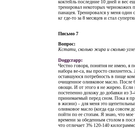
коктейль последние 10 дней и вес е
тренировал некоторых чернокожих па
панацея. Тренировался у меня один 
кг где-то за 8 месяцев и стал суперт
Письмо 7
Вопрос:
Кстати, сколько жира и сколько угл
Doggcrapp:
Честно говоря, понятия не имею, я 
набора ве-са, вы просто свихнетесь.
оставшуюся потребность в пище комп
очищенное оливковое масло. После 
овощи. И от этого я не жирею. Если
постепенно дохожу до добавки из 3-
принимаемый перед сном. Пока я при
в жизни) – для меня это щепетильн
оливковое масло (когда еда совсем д
пойти по ее стопам. Я знаю, что мое
времени за обеденным столом в после
что отличает 3% 120-140 килограмм