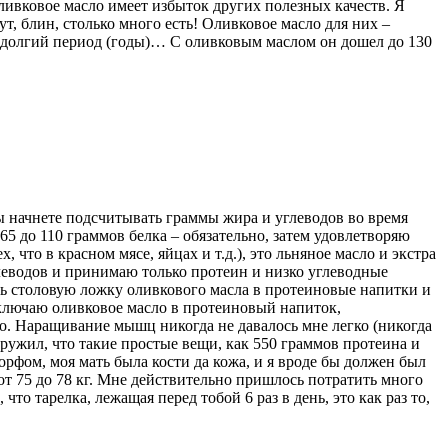
Оливковое масло имеет избыток других полезных качеств. Я
т, блин, столько много есть! Оливковое масло для них –
нь долгий период (годы)… С оливковым маслом он дошел до 130
ы начнете подсчитывать граммы жира и углеводов во время
65 до 110 граммов белка – обязательно, затем удовлетворяю
то в красном мясе, яйцах и т.д.), это льняное масло и экстра
леводов и принимаю только протеин и низко углеводные
сть столовую ложку оливкового масла в протеиновые напитки и
 включаю оливковое масло в протеиновый напиток,
до. Наращивание мышц никогда не давалось мне легко (никогда
ужил, что такие простые вещи, как 550 граммов протеина и
орфом, моя мать была кости да кожа, и я вроде бы должен был
 от 75 до 78 кг. Мне действительно пришлось потратить много
то тарелка, лежащая перед тобой 6 раз в день, это как раз то,