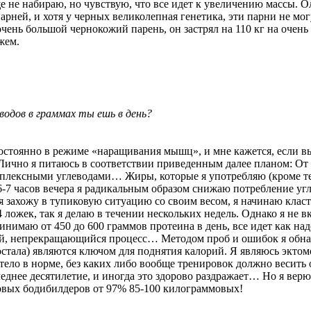
ще не набираю, но чувствую, что все идет к увеличению массы. 
рней, и хотя у черных великолепная генетика, эти парни не могу
очень большой чернокожий парень, он застрял на 110 кг на оче
яжем.
еводов в граммах ты ешь в день?
постоянно в режиме «наращивания мышц», и мне кажется, если в
 Лично я питаюсь в соответствии приведенным далее планом: От 
лексными углеводами… Жиры, которые я употребляю (кроме тех, ч
6-7 часов вечера я радикальным образом снижаю потребление уг
 я захожу в тупиковую ситуацию со своим весом, я начинаю кла
4 ложек, так я делаю в течении нескольких недель. Однако я не
нимаю от 450 до 600 граммов протеина в день, все идет как на
ый, непрекращающийся процесс… Методом проб и ошибок я обнар
остала) являются ключом для поднятия калорий. Я являюсь эктом
 тело в норме, без каких либо вообще тренировок должно весить
днее десятилетие, и иногда это здорово раздражает… Но я верю, ч
овых бодибилдеров от 97% 85-100 килограммовых!