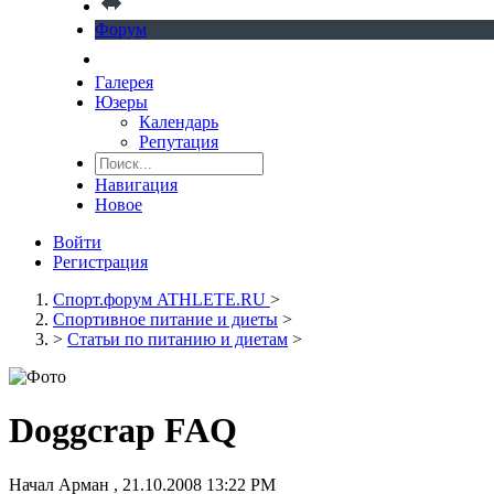
Форум
Галерея
Юзеры
Календарь
Репутация
Навигация
Новое
Войти
Регистрация
Спорт.форум ATHLETE.RU
>
Спортивное питание и диеты
>
>
Статьи по питанию и диетам
>
Doggcrap FAQ
Начал
Арман
,
21.10.2008 13:22 PM