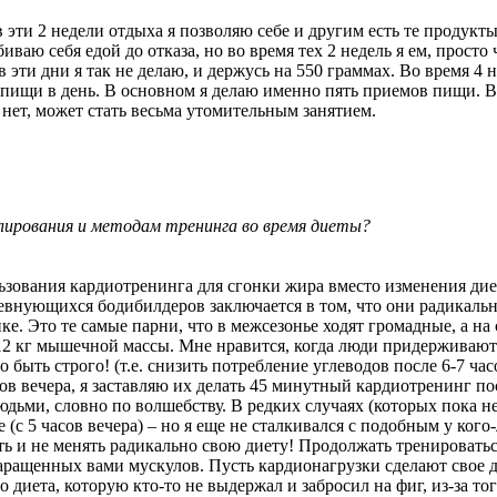
эти 2 недели отдыха я позволяю себе и другим есть те продукты 
абиваю себя едой до отказа, но во время тех 2 недель я ем, прос
 эти дни я так не делаю, и держусь на 550 граммах. Во время 4
 пищи в день. В основном я делаю именно пять приемов пищи. В
 нет, может стать весьма утомительным занятием.
лирования и методам тренинга во время диеты?
ьзования кардиотренинга для сгонки жира вместо изменения диет
внующихся бодибилдеров заключается в том, что они радикальн
е. Это те самые парни, что в межсезонье ходят громадные, а на
12 кг мышечной массы. Мне нравится, когда люди придерживаютс
 быть строго! (т.е. снизить потребление углеводов после 6-7 ча
сов вечера, я заставляю их делать 45 минутный кардиотренинг п
дьми, словно по волшебству. В редких случаях (которых пока не 
 (с 5 часов вечера) – но я еще не сталкивался с подобным у ког
 и не менять радикально свою диету! Продолжать тренироваться 
ращенных вами мускулов. Пусть кардионагрузки сделают свое д
о диета, которую кто-то не выдержал и забросил на фиг, из-за то