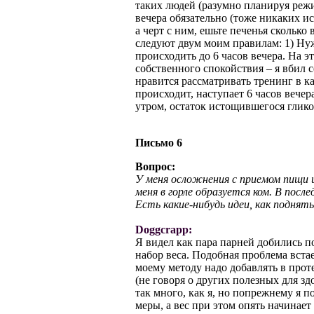
таких людей (разумно планируя режи
вечера обязательно (тоже никаких и
а черт с ним, ешьте печенья сколько
следуют двум моим правилам: 1) Ну
происходить до 6 часов вечера. На э
собственного спокойствия – я вбил се
нравится рассматривать тренинг в кач
происходит, наступает 6 часов вечер
утром, остаток истощившегося гликог
Письмо 6
Вопрос:
У меня осложнения с приемом пищи и
меня в горле образуется ком. В после
Есть какие-нибудь идеи, как поднят
Doggcrapp:
Я видел как пара парней добились п
набор веса. Подобная проблема вста
моему методу надо добавлять в про
(не говоря о других полезных для зд
так много, как я, но попрежнему я п
меры, а вес при этом опять начинает 