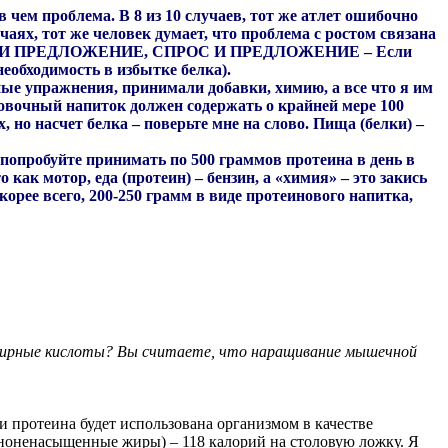
в чем проблема. В 8 из 10 случаев, тот же атлет ошибочно
чаях, тот же человек думает, что проблема с ростом связана
СПРОС И ПРЕДЛОЖЕНИЕ, СПРОС И ПРЕДЛОЖЕНИЕ – Если
необходимость в избытке белка).
жные упражнения, принимали добавки, химию, а все что я им
ровочный напиток должен содержать о крайней мере 100
 но насчет белка – поверьте мне на слово. Пища (белки) –
попробуйте принимать по 500 граммов протеина в день в
 как мотор, еда (протеин) – бензин, а «химия» – это закись
Скорее всего, 200-250 грамм в виде протеинового напитка,
 жирные кислоты? Вы считаете, что наращивание мышечной
и протеина будет использована организмом в качестве
ононенасыщенные жиры) – 118 калорий на столовую ложку. Я