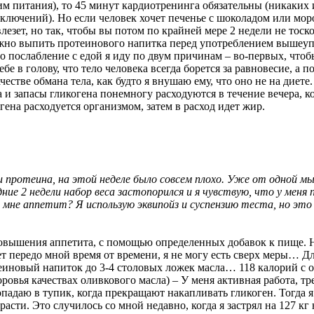
м питания), то 45 минут кардиотренинга обязательны (никаких 
сключений). Но если человек хочет печенье с шоколадом или мо
 влезет, но так, чтобы вы потом по крайней мере 2 недели не тос
жно выпить протеинового напитка перед употреблением вышеуп
то послабление с едой я иду по двум причинам – во-первых, чтоб
бе в голову, что тело человека всегда борется за равновесие, а 
естве обмана тела, как будто я внушаю ему, что оно не на диете.
а и запасы гликогена понемногу расходуются в течение вечера, 
ена расходуется организмом, затем в расход идет жир.
 протеина, на этой неделе было совсем плохо. Уже от одной мы
дние 2 недели набор веса застопорился и я чувствую, что у меня п
ь мне аппетит? Я использую эквипойз и суспензию теста, но эт
овышения аппетита, с помощью определенных добавок к пище. Но
ет передо мной время от времени, я не могу есть сверх меры… Д
теиновый напиток до 3-4 столовых ложек масла… 118 калорий с
оровья качествах оливкового масла) – У меня активная работа, т
опадаю в тупик, когда прекращают накапливать гликоген. Тогда 
расти. Это случилось со мной недавно, когда я застрял на 127 кг