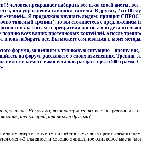
в!!! человек прекращает набирать вес из-за своей диеты, вот 
ется, или упражнения слишком тяжелы. В других, 2 из 10 слу
 или «химией». Я продолжаю внушать людям: принцип 
точно тяжелый тренинг), то вы столкнетесь с предложением (
риходят из-за того, что прекратили расти, а они делали сло
те порцию всех ваших протеиновых коктейлей, а после трени
 вновь набирать вес. Вы можете сомневаться в моих методах,
того форума, зашедшим в тупиковую ситуацию – прошу вас, 
айтесь на форум, расскажете о своих изменениях. Тренинг это
 на кило желаемого вами веса как раз даст где-то 500 грамм. 
и»
ет протеина. Насколько, по вашему мнению, важны углеводы и
теинов, или калорий, или того и другого?
ет вашим энергетическим потребностям, часть принимаемого вам
ятся омега-3 (льняное) и хорошо очищенное оливковое масла (м