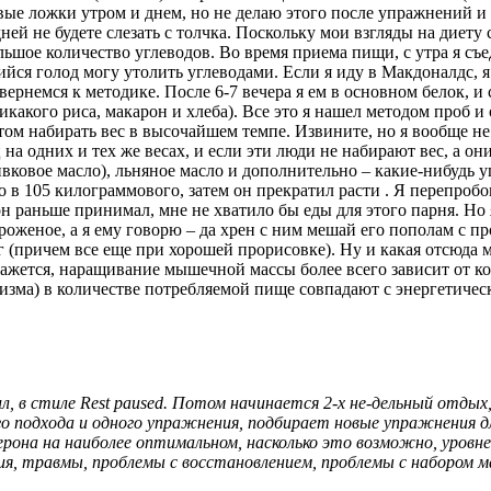
овые ложки утром и днем, но не делаю этого после упражнений и
 дней не будете слезать с толчка. Поскольку мои взгляды на дие
ьшое количество углеводов. Во время приема пищи, с утра я съед
шийся голод могу утолить углеводами. Если я иду в Макдоналдс, я
вернемся к методике. После 6-7 вечера я ем в основном белок, 
какого риса, макарон и хлеба). Все это я нашел методом проб и
том набирать вес в высочайшем темпе. Извините, но я вообще н
 на одних и тех же весах, и если эти люди не набирают вес, а он
ковое масло), льняное масло и дополнительно – какие-нибудь у
в 105 килограммового, затем он прекратил расти . Я перепробова
н раньше принимал, мне не хватило бы еды для этого парня. Но я
роженое, а я ему говорю – да хрен с ним мешай его пополам с про
г (причем все еще при хорошей прорисовке). Ну и какая отсюда 
кажется, наращивание мышечной массы более всего зависит от ко
а) в количестве потребляемой пище совпадают с энергетическ
ил, в стиле Rest paused. Потом начинается 2-х не-дельный отды
о подхода и одного упражнения, подбирает новые упражнения дл
она на наиболее оптимальном, насколько это возможно, уровн
ия, травмы, проблемы с восстановлением, проблемы с набором м