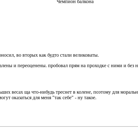
Чемпион балкона
оносил, во вторых как будто стали великоваты.
валены и переоценены. пробовал прям на проходке с ними и без н
ьших весах ща что-нибудь треснет в колене, поэтому для мораль
гут оказаться для меня "так себе" - ну такое.