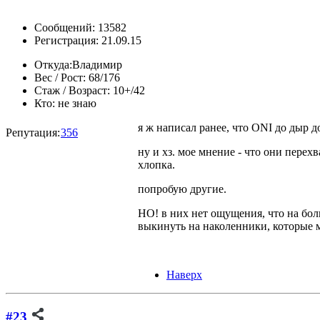
Сообщений: 13582
Регистрация: 21.09.15
Откуда:
Владимир
Вес / Рост:
68/176
Стаж / Возраст:
10+/42
Кто:
не знаю
я ж написал ранее, что ONI до дыр д
Репутация:
356
ну и хз. мое мнение - что они перех
хлопка.
попробую другие.
НО! в них нет ощущения, что на бол
выкинуть на наколенники, которые мо
Наверх
#23