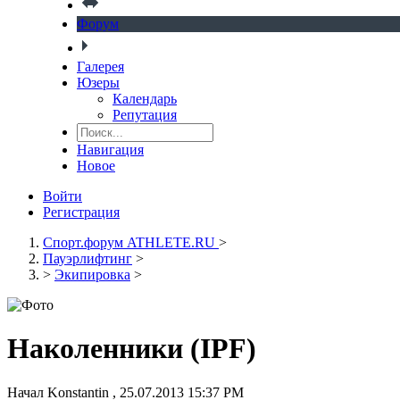
Форум
Галерея
Юзеры
Календарь
Репутация
Навигация
Новое
Войти
Регистрация
Спорт.форум ATHLETE.RU
>
Пауэрлифтинг
>
>
Экипировка
>
Наколенники (IPF)
Начал
Konstantin
,
25.07.2013 15:37 PM