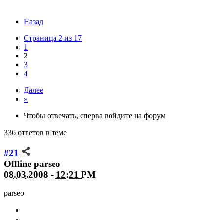
Назад
Страница 2 из 17
1
2
3
4
Далее
»
Чтобы отвечать, сперва войдите на форум
336 ответов в теме
#21
Offline
parseo
08.03.2008 - 12:21 PM
parseo