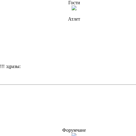
Гости
Атлет
! :цразы:
Форумчане