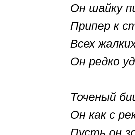
Он шайку п
Припер к с
Всех жалких
Он редко у
Точеный би
Он как с р
Пусть он з