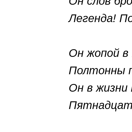
Он слов бр
Легенда! По
Он жопой в 
Полтонны 
Он в жизни
Пятнадцать