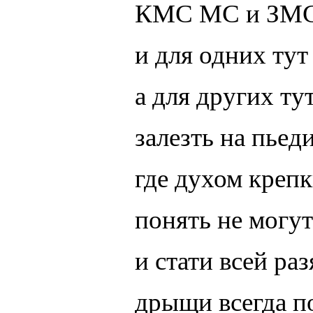
КМС МС и ЗМ
и для одних тут
а для других ту
залезть на пье
где духом креп
понять не могу
и стати всей ра
дрыщи всегда п