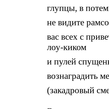
глупцы, в потем
не видите рамс
вас всех с прив
лоу-киком
и пулей спуще
вознаградить м
(закадровый см