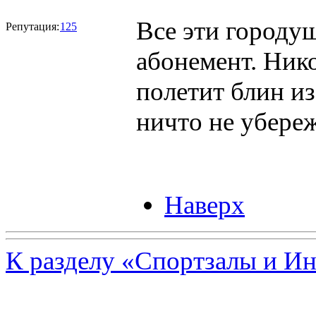
Все эти городу
Репутация:
125
абонемент. Нико
полетит блин и
ничто не убереж
Наверх
К разделу «Спортзалы и И