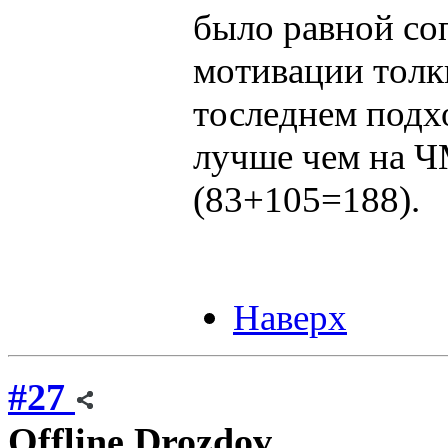
было равной со
мотивации толкн
тоследнем подх
лучше чем на Ч
(83+105=188).
Наверх
#27
Offline
Drozdov