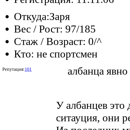
Откуда:
Заря
Вес / Рост:
97/185
Стаж / Возраст:
0/^
Кто:
не спортсмен
албанца явно
Репутация:
101
У албанцев это
ситауция, они р