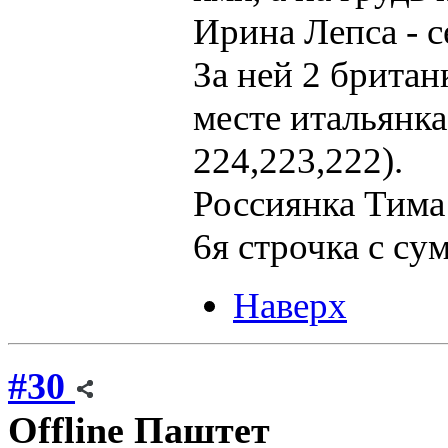
Ирина Лепса - с
За ней 2 британ
месте итальянк
224,223,222).
Россиянка Тима
6я строчка с су
Наверх
#30
Offline
Паштет