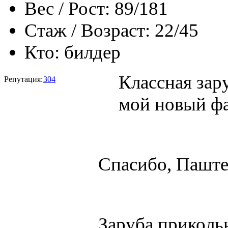
Вес / Рост:
89/181
Стаж / Возраст:
22/45
Кто:
билдер
Классная зару
Репутация:
304
мой новый фа
Спасибо, Паштет
Заруба приколь