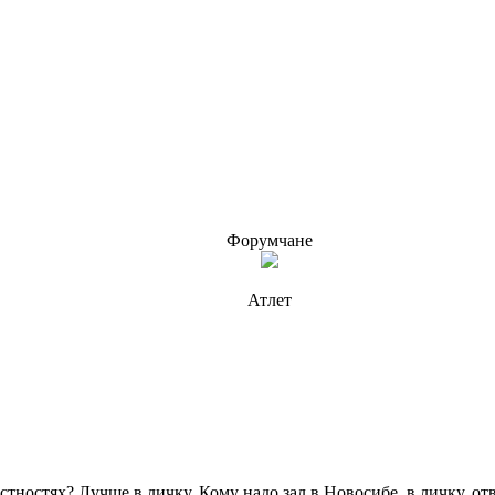
Форумчане
Атлет
тностях? Лучше в личку. Кому надо зал в Новосибе, в личку, отв