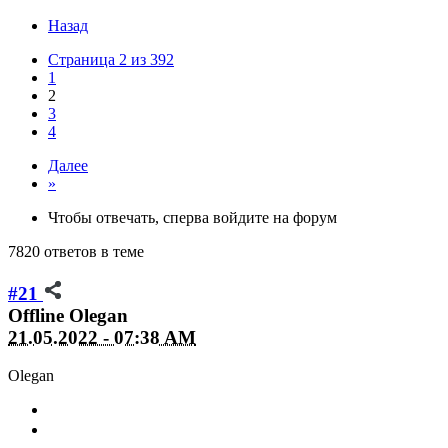
Назад
Страница 2 из 392
1
2
3
4
Далее
»
Чтобы отвечать, сперва войдите на форум
7820 ответов в теме
#21
Offline
Olegan
21.05.2022 - 07:38 AM
Olegan