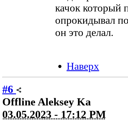
качок который п
опрокидывал по
он это делал.
Наверх
#6
Offline
Aleksey Ka
03.05.2023 - 17:12 PM