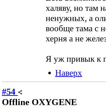
халяву, но там 
ненужных, а ол
вообще тама с 
херня а не желе
Я уж привык к 
Наверх
#54
Offline
OXYGENE