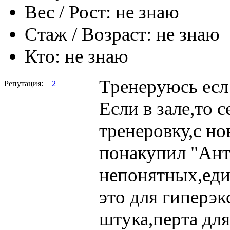
Вес / Рост:
не знаю
Стаж / Возраст:
не знаю
Кто:
не знаю
Тренеруюсь есл 
Репутация:
2
Если в зале,то с
тренеровку,с но
понакупил "Ант
непонятных,един
это для гиперэк
штука,перта дл