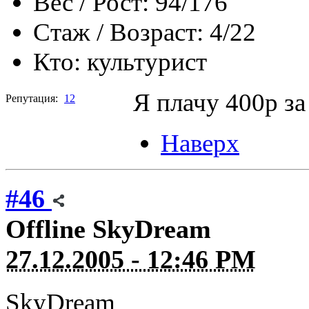
Вес / Рост:
94/176
Стаж / Возраст:
4/22
Кто:
культурист
Я плачу 400р за
Репутация:
12
Наверх
#46
Offline
SkyDream
27.12.2005 - 12:46 PM
SkyDream