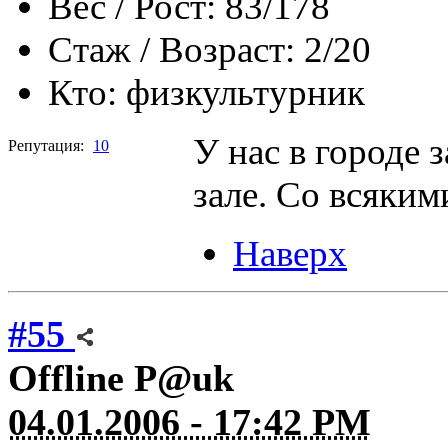
Вес / Рост:
83/178
Стаж / Возраст:
2/20
Кто:
физкультурник
У нас в городе 
Репутация:
10
зале. Со всяки
Наверх
#55
Offline
P@uk
04.01.2006 - 17:42 PM