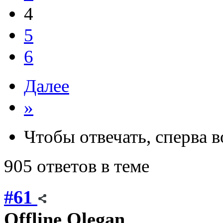
4
5
6
Далее
»
Чтобы отвечать, сперва 
905 ответов в теме
#61
Offline
Olegan