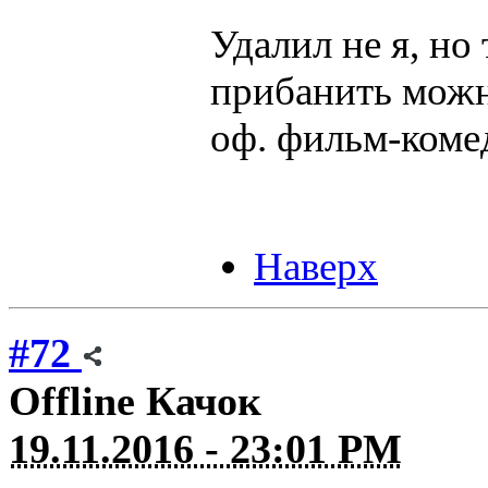
Удалил не я, но
прибанить можно
оф. фильм-комед
Наверх
#72
Offline
Качок
19.11.2016 - 23:01 PM