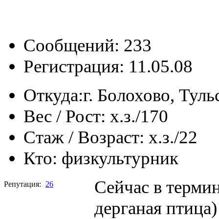
Сообщений: 233
Регистрация: 11.05.08
Откуда:
г. Болохово, Туль
Вес / Рост:
х.з./170
Стаж / Возраст:
х.з./22
Кто:
физкультурник
Сейчас в терми
Репутация:
26
дерганая птица)