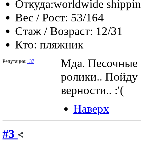
Откуда:
worldwide shippi
Вес / Рост:
53/164
Стаж / Возраст:
12/31
Кто:
пляжник
Мда. Песочные 
Репутация:
137
ролики.. Пойду 
верности.. :'(
Наверх
#3