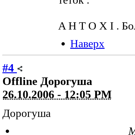
A H T O X I . Б
Наверх
#4
Offline
Дорогуша
26.10.2006 - 12:05 PM
Дорогуша
М