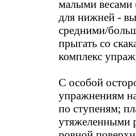
малыми весами 
для нижней - в
средними/больш
прыгать со ска
комплекс упраж
С особой остор
упражнениям н
по ступеням; п
утяжеленными р
ровной поверхно