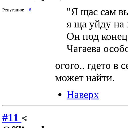
"Я щас сам вы
Репутация:
6
я ща уйду на 
Он под конец 
Чагаева особ
огого.. гдето в 
может найти.
Наверх
#11