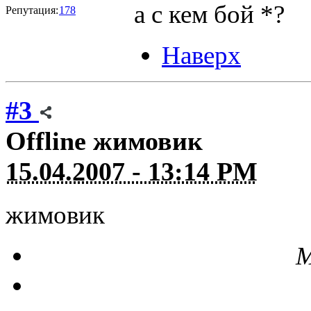
а с кем бой *?
Репутация:
178
Наверх
#3
Offline
жимовик
15.04.2007 - 13:14 PM
жимовик
М