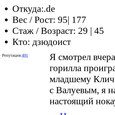
Откуда:
‎‏‎‏.de
Вес / Рост:
95| 177
Стаж / Возраст:
29 | 45
Кто:
дзюдоист
Я смотрел вчера
Репутация:
491
горилла проигра
младшему Кличк
с Валуевым, я н
настоящий нок