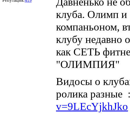
Давненько не об
Репутация:
419
клуба. Олимп и
компаньоном, в
клубу недавно о
как СЕТЬ фитне
"ОЛИМПИЯ"
Видосы о клубах
ролика разные 
v=9LEcYjkhJko