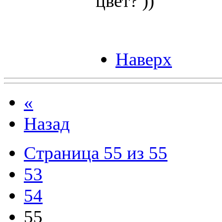
цвет? ))
Наверх
«
Назад
Страница 55 из 55
53
54
55