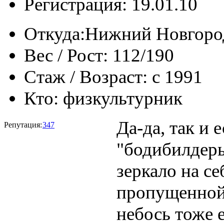
Регистрация: 19.01.10
Откуда:
Нижний Новгоро
Вес / Рост:
112/190
Стаж / Возраст:
с 1991
Кто:
физкультурник
Да-да, так и 
Репутация:
347
"бодибилдеры"
зеркало на се
пропущенной 
небось тоже 