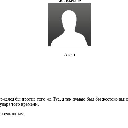
Форумчане
Атлет
ержался бы против того же Туа, я так думаю был бы жестоко выне
удара того времени.
а зрелищным.