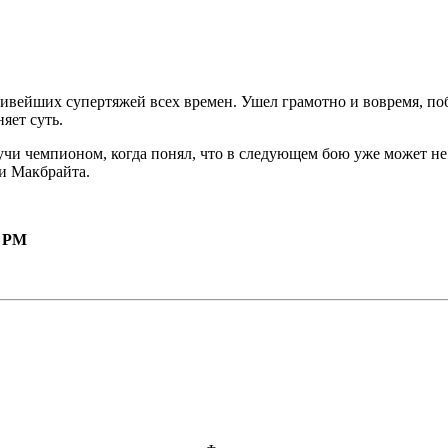
вейших супертяжей всех времен. Ушел грамотно и вовремя, побед
няет суть.
учи чемпионом, когда понял, что в следующем бою уже может не 
и Макбрайта.
3 PM