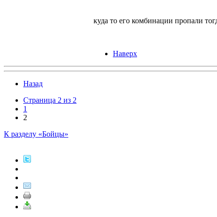
куда то его комбинации пропали тогд
Наверх
Назад
Страница 2 из 2
1
2
К разделу «Бойцы»