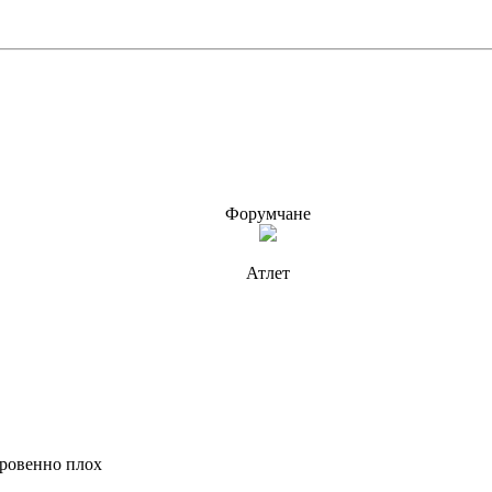
Форумчане
Атлет
кровенно плох