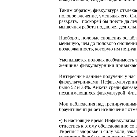
Таким образом, физкультура отвлек
половое влечение, уменьшая его. Си
разврата, - поскорей бы поесть да л
мышечная работа подавляет деятельн
Наоборот, половые сношения ослабл
меньшую, чем до полового сношения
воздержанность, которую им нетруд
Уменьшается половая возбудимость 
женщина-физкультурники привыкают с
Интересные данные получены у нас 
физкультурниками. Нефизкультурнико
было 52 и 33%. Анкета среди фабзаву
незанимающихся физкультурой. Физк
Мои наблюдения над тренирующимися
браунгшвейгцы без исключения отмет
•) В настоящее время Инфизкультом
отнестись к этому обследованию со 
Укрепляя здоровье и силу воли, зак
средством борьбы с онанизмом. При