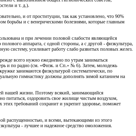
стели и т. д.).
овательно, и от проституции, так как установлено, что 90%
вом борьбы и с венерическими болезнями, которые главным
пользована и при лечении половой слабости являющейся
полового аппарата, с одной стороны, а с другой - физкультура,
чную систему, усиливает работу слабо развитых половых желез.
прежде всего нужно ежедневно по утрам заниматься
ь и по радио (см. «Физк. и Сп.» № 6). Затем, молодежь
кружке занимаются физкультурой систематически, по
дуальную гимнастику должны дополнять зимой катанием на
всей нашей жизни. Поэтому всякий, занимающийся
но питаться, оздоровить свое жилище чистым воздухом,
ех этих требований сохранит и укрепит здоровье, поможет
овой распущенностью, и всеми, вытекающими из этого
зкультура - лучшее и надежное средство омоложения.