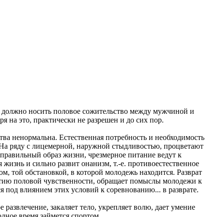
мы должно носить половое сожительство между мужчиной и
я на это, практически не разрешен и до сих пор.
ства ненормальна. Естественная потребность и необходимость
На ряду с лицемерной, наружной стыдливостью, процветают
еправильный образ жизни, чрезмерное питание ведут к
изнь и сильно развит онанизм, т.-е. противоестественное
, той обстановкой, в которой молодежь находится. Разврат
звитию половой чувственности, обращает помыслы молодежи к
под влиянием этих условий к соревнованию... в разврате.
 развлечение, закаляет тело, укрепляет волю, дает умение
одное время займется спортом.