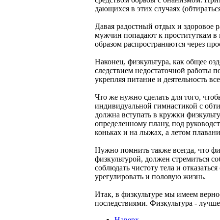
дающихся в этих случаях (обтираться в
Давая радостный отдых и здоровое ра
мужчин попадают к проституткам в п
образом распространяются через про
Наконец, физкультура, как общее о
следствием недостаточной работы пол
укрепляя питание и деятельность вс
Что же нужно сделать для того, что
индивидуальной гимнастикой с обтир
должна вступать в кружки физкульт
определенному плану, под руководс
коньках и на лыжах, а летом плаван
Нужно помнить также всегда, что фи
физкультурой, должен стремиться со
соблюдать чистоту тела и отказаться
урегулировать и половую жизнь.
Итак, в физкультуре мы имеем верно
последствиями. Физкультура - лучше
Наверх