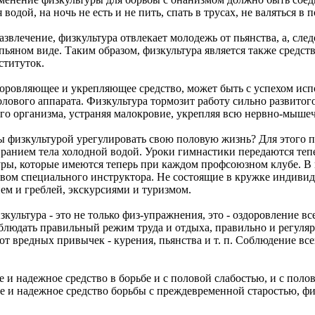
одой, на ночь не есть и не пить, спать в трусах, не валяться в по
звлечение, физкультура отвлекает молодежь от пьянства, а, след
ьяном виде. Таким образом, физкультура является также средст
ституток.
здоровляющее и укрепляющее средство, может быть с успехом ис
ового аппарата. Физкультура тормозит работу сильно развитого 
его организма, устраняя малокровие, укрепляя всю нервно-мыше
бы физкультурой урегулировать свою половую жизнь? Для этого 
анием тела холодной водой. Уроки гимнастики передаются тепер
уры, которые имеются теперь при каждом профсоюзном клубе. В 
твом специального инструктора. Не состоящие в кружке индиви
ием и греблей, экскурсиями и туризмом.
зкультура - это не только физ-упражнения, это - оздоровление 
блюдать правильный режим труда и отдыха, правильно и регуляр
 от вредных привычек - курения, пьянства и т. п. Соблюдение вс
е и надежное средство в борьбе и с половой слабостью, и с пол
е и надежное средство борьбы с преждевременной старостью, фи