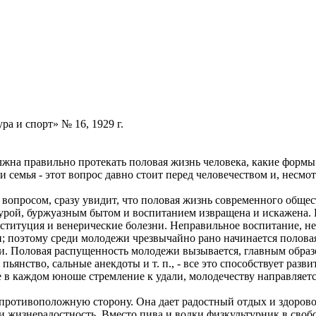
а и спорт» № 16, 1929 г.
должна правильно протекать половая жизнь человека, какие фор
семья - этот вопрос давно стоит перед человечеством и, несмотр
 вопросом, сразу увидит, что половая жизнь современного обще
урой, буржуазным бытом и воспитанием извращена и искажена. 
оституция и венерические болезни. Неправильное воспитание, н
поэтому среди молодежи чрезвычайно рано начинается половая ж
. Половая распущенность молодежи вызывается, главным образом
ьянство, сальные анекдоты и т. п., - все это способствует ра
 каждом юноше стремление к удали, молодечеству направляется 
 противоположную сторону. Она дает радостный отдых и здоровое
 и жизнерадостность. Вместо пива и водки физкультурник в своб