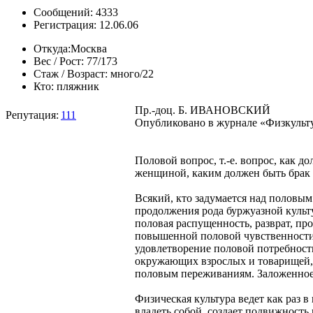
Сообщений: 4333
Регистрация: 12.06.06
Откуда:
Москва
Вес / Рост:
77/173
Стаж / Возраст:
много/22
Кто:
пляжник
Пр.-доц. Б. ИВАНОВСКИЙ
Репутация:
111
Опубликовано в журнале «Физкультур
Половой вопрос, т.-е. вопрос, как 
женщиной, каким должен быть брак и 
Всякий, кто задумается над половым
продолжения рода буржуазной культ
половая распущенность, разврат, пр
повышенной половой чувственности; 
удовлетворение половой потребности
окружающих взрослых и товарищей, п
половым переживаниям. Заложенное в
Физическая культура ведет как раз в
владеть собой, создает подвижность