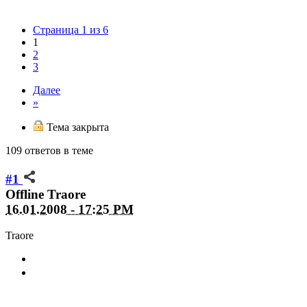
Страница 1 из 6
1
2
3
Далее
»
Тема закрыта
109 ответов в теме
#1
Offline
Traore
16.01.2008 - 17:25 PM
Traore