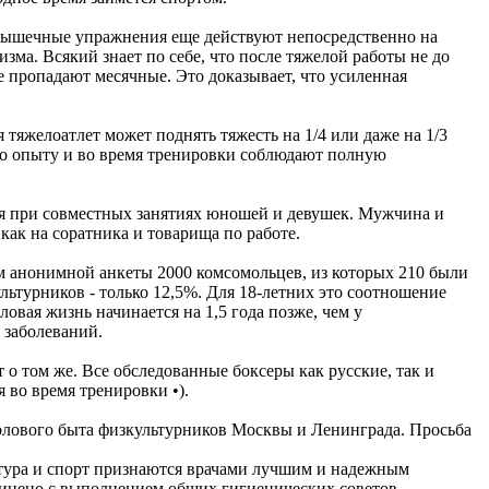
 мышечные упражнения еще действуют непосредственно на
зма. Всякий знает по себе, что после тяжелой работы не до
же пропадают месячные. Это доказывает, что усиленная
яжелоатлет может поднять тяжесть на 1/4 или даже на 1/3
по опыту и во время тренировки соблюдают полную
ся при совместных занятиях юношей и девушек. Мужчина и
как на соратника и товарища по работе.
м анонимной анкеты 2000 комсомольцев, из которых 210 были
ьтурников - только 12,5%. Для 18-летних это соотношение
овая жизнь начинается на 1,5 года позже, чем у
 заболеваний.
 том же. Все обследованные боксеры как русские, так и
 во время тренировки •).
олового быта физкультурников Москвы и Ленинграда. Просьба
льтура и спорт признаются врачами лучшим и надежным
динено с выполнением общих гигиенических советов,