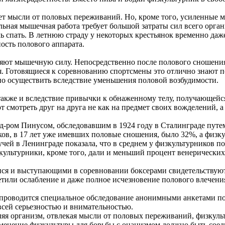
ает мысли от половых переживаний. Но, кроме того, усиленные
льная мышечная работа требует большой затраты сил всего органи
ечь спать. В летнюю страду у некоторых крестьянок временно да
ость полового аппарата.
яют мышечную силу. Непосредственно после полового сношения т
. Готовящиеся к соревнованию спортсмены это отлично знают 
но осуществить вследствие уменьшения половой возбудимости.
также и вследствие привычки к обнаженному телу, получающей
мотреть друг на друга не как на предмет своих вожделений, а 
д-ром Пинусом, обследовавшим в 1924 году в Сталинграде путе
в, в 17 лет уже имевших половые сношения, было 32%, а физкул
чей в Ленинграде показала, что в среднем у физкультурников пол
ультурники, кроме того, дали и меньший процент венерических
 и выступающими в соревновании боксерами свидетельствуют о
или ослабление и даже полное исчезновение полового влечения
 проводится специальное обследование анонимными анкетами п
всей серьезностью и внимательностью.
аляя организм, отвлекая мысли от половых переживаний, физку
менение физкультуры для борьбы с онанизмом должно быть сое