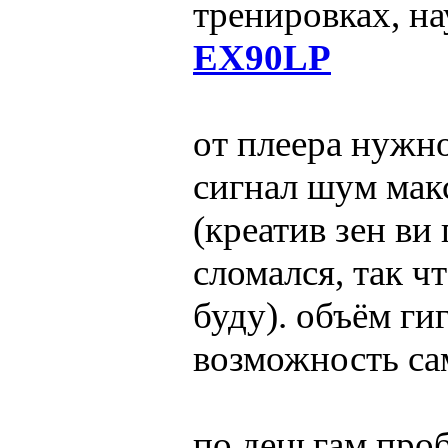
тренировках, н
EX90LP
от плеера нужно
сигнал шум мак
(креатив зен ви 
сломался, так ч
буду). объём гиг
возможность са
по деньгам про