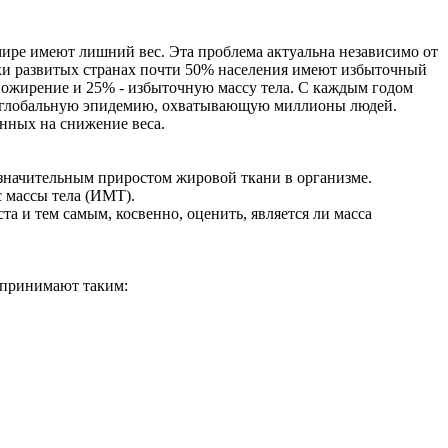
ире имеют лишний вес. Эта проблема актуальна независимо от
ки развитых странах почти 50% населения имеют избыточный
т ожирение и 25% - избыточную массу тела. С каждым годом
ак глобальную эпидемию, охватывающую миллионы людей.
енных на снижение веса.
значительным приростом жировой ткани в организме.
с массы тела (ИМТ).
а и тем самым, косвенно, оценить, является ли масса
о принимают таким: