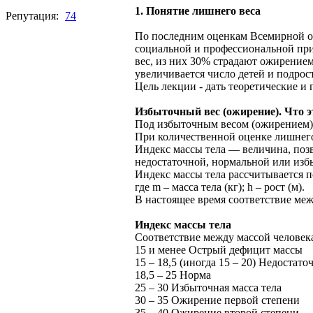
1. Понятие лишнего веса
Репутация:
74
По последним оценкам Всемирной ор
социальной и профессиональной при
вес, из них 30% страдают ожирением
увеличивается число детей и подр
Цель лекции - дать теоретические и
Избыточный вес (ожирение). Что э
Под избыточным весом (ожирением) 
При количественной оценке лишнего 
Индекс массы тела — величина, позв
недостаточной, нормальной или изб
Индекс массы тела рассчитывается п
где m – масса тела (кг); h – рост (м).
В настоящее время соответствие меж
Индекс массы тела
Соответствие между массой человека
15 и менее Острый дефицит массы
15 – 18,5 (иногда 15 – 20) Недостато
18,5 – 25 Норма
25 – 30 Избыточная масса тела
30 – 35 Ожирение первой степени
35 – 40 Ожирение второй степени