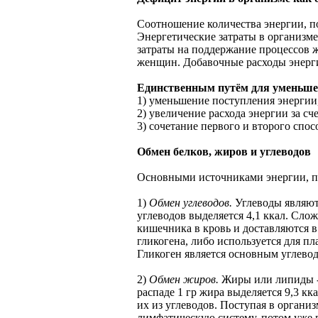
Соотношение количества энергии, п
Энергетические затраты в организме
затраты на поддержание процессов ж
женщин. Добавочные расходы энерги
Единственным путём для уменьшени
1) уменьшение поступления энергии
2) увеличение расхода энергии за сч
3) сочетание первого и второго спос
Обмен белков, жиров и углеводов
Основными источниками энергии, по
1)
Обмен углеводов.
Углеводы являют
углеводов выделяется 4,1 ккал. Сл
кишечника в кровь и доставляются в
гликогена, либо используется для п
Гликоген является основным углево
2)
Обмен жиров.
Жиры или липиды - 
распаде 1 гр жира выделяется 9,3 к
их из углеводов. Поступая в органи
лимфатическую систему, потом уже 