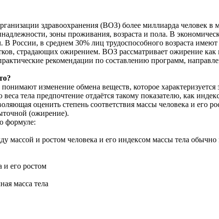
ганизации здравоохранения (ВОЗ) более миллиарда человек в м
надлежности, зоны проживания, возраста и пола. В экономичес
. В России, в среднем 30% лиц трудоспособного возраста имею
остков, страдающих ожирением. ВОЗ рассматривает ожирение к
 практические рекомендации по составлению программ, направл
то?
понимают изменение обмена веществ, которое характеризуется 
веса тела предпочтение отдаётся такому показателю, как индек
оляющая оценить степень соответствия массы человека и его рост
ыточной (ожирение).
о формуле:
ду массой и ростом человека и его индексом массы тела обычн
 и его ростом
чная масса тела