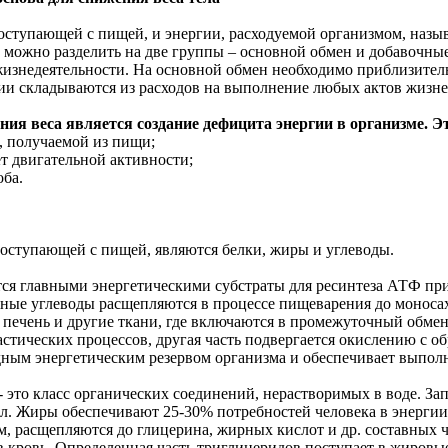
оступающей с пищей, и энергии, расходуемой организмом, назыв
 можно разделить на две группы – основной обмен и добавочные
изнедеятельности. На основной обмен необходимо приблизительно
и складываются из расходов на выполнение любых актов жизне
я веса является создание дефицита энергии в организме. Эт
, получаемой из пищи;
ет двигательной активности;
оба.
ступающей с пищей, являются белки, жиры и углеводы.
ся главными энергетическими субстраты для ресинтеза АТФ пр
ожные углеводы расщепляются в процессе пищеварения до монос
 печень и другие ткани, где включаются в промежуточный обмен
ластических процессов, другая часть подвергается окислению с
дным энергетическим резервом организма и обеспечивает выпо
это класс органических соединений, нерастворимых в воде. За
кал. Жиры обеспечивают 25-30% потребностей человека в энерги
зм, расщепляются до глицерина, жирных кислот и др. составных ч
в кровь. Определенная часть триглицеридов поступает в жировы