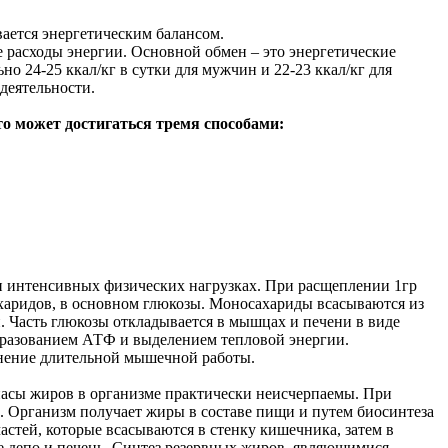
ается энергетическим балансом.
 расходы энергии. Основной обмен – это энергетические
 24-25 ккал/кг в сутки для мужчин и 22-23 ккал/кг для
деятельности.
о может достигаться тремя способами:
и интенсивных физических нагрузках. При расщеплении 1гр
ахаридов, в основном глюкозы. Моносахариды всасываются из
. Часть глюкозы откладывается в мышцах и печени в виде
 образованием АТФ и выделением тепловой энергии.
лнение длительной мышечной работы.
пасы жиров в организме практически неисчерпаемы. При
и. Организм получает жиры в составе пищи и путем биосинтеза
астей, которые всасываются в стенку кишечника, затем в
е депо и печень. Синтез резервных жиров, являющимися