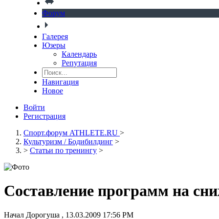
Форум
Галерея
Юзеры
Календарь
Репутация
Навигация
Новое
Войти
Регистрация
Спорт.форум ATHLETE.RU
>
Культуризм / Бодибилдинг
>
>
Статьи по тренингу
>
Составление программ на сни
Начал
Дорогуша
,
13.03.2009 17:56 PM