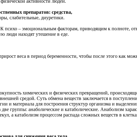
физической активности людей.
рственных препаратов: средства,
оры, слабительные, диуретики.
ы
К психо – эмоциональным факторам, приводящим к полноте, отно
ую люди находят утешение в еде.
рирост веса в период беременности, чтобы после этого как мож
окупность химических и физических превращений, происходящи
 внешней средой. Суть обмена веществ заключается в поступлен
ргии и материала для построения структур организма и выделен
а две группы: анаболические и катаболические. Анаболизм хара
кул, а катаболизм процессом распада сложных веществ в клетка
основа для снижения веса тела