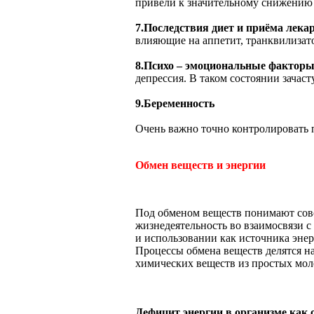
привели к значительному снижению 
7.Последствия диет и приёма лека
влияющие на аппетит, транквилизат
8.Психо – эмоциональные фактор
депрессия. В таком состоянии зачаст
9.Беременность
Очень важно точно контролировать п
Обмен веществ и энергии
Под обменом веществ понимают сов
жизнедеятельность во взаимосвязи с
и использовании как источника эне
Процессы обмена веществ делятся н
химических веществ из простых моле
Дефицит энергии в организме как 