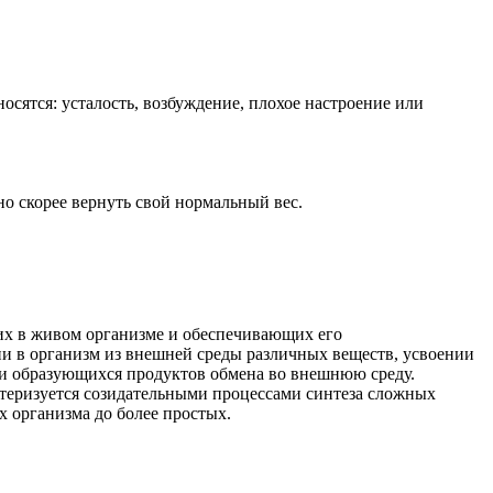
сятся: усталость, возбуждение, плохое настроение или
но скорее вернуть свой нормальный вес.
х в живом организме и обеспечивающих его
ии в организм из внешней среды различных веществ, усвоении
ии образующихся продуктов обмена во внешнюю среду.
ктеризуется созидательными процессами синтеза сложных
х организма до более простых.