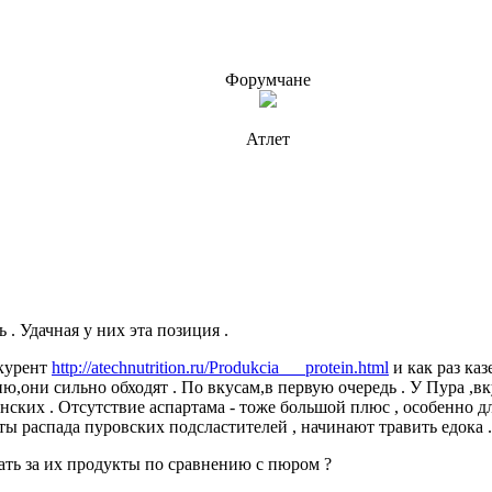
Форумчане
Атлет
. Удачная у них эта позиция .
нкурент
http://atechnutrition.ru/Produkcia___protein.html
и как раз каз
они сильно обходят . По вкусам,в первую очередь . У Пура ,вк
ских . Отсутствие аспартама - тоже большой плюс , особенно дл
ы распада пуровских подсластителей , начинают травить едока 
ать за их продукты по сравнению с пюром ?