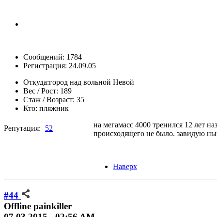
Сообщений: 1784
Регистрация: 24.09.05
Откуда:
город над вольной Невой
Вес / Рост:
189
Стаж / Возраст:
35
Кто:
пляжник
на мегамасс 4000 тренился 12 лет на
Репутация:
52
происходящего не было. завидую н
Наверх
#44
Offline
painkiller
07.03.2015 - 02:56 AM