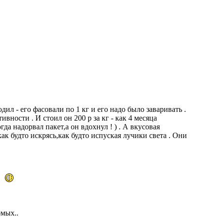
ил - его фасовали по 1 кг и его надо было заваривать .
вности . И стоил он 200 р за кг - как 4 месяца
а надорвал пакет,а он вдохнул ! ) . А вкусовая
ак будто искрясь,как будто испуская лучики света . Они
омых..