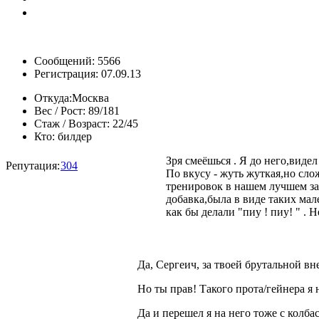
Сообщений: 5566
Регистрация: 07.09.13
Откуда:
Москва
Вес / Рост:
89/181
Стаж / Возраст:
22/45
Кто:
билдер
Зря смеёшься . Я до него,видел
Репутация:
304
По вкусу - жуть жуткая,но слож
тренировок в нашем лучшем зал
добавка,была в виде таких мал
как бы делали "пиу ! пиу! " . 
Да, Сергеич, за твоей брутальной 
Но ты прав! Такого прота/гейнера я 
Да и перешел я на него тоже с колб