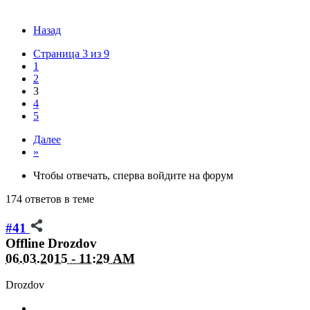
Назад
Страница 3 из 9
1
2
3
4
5
Далее
»
Чтобы отвечать, сперва войдите на форум
174 ответов в теме
#41
Offline
Drozdov
06.03.2015 - 11:29 AM
Drozdov