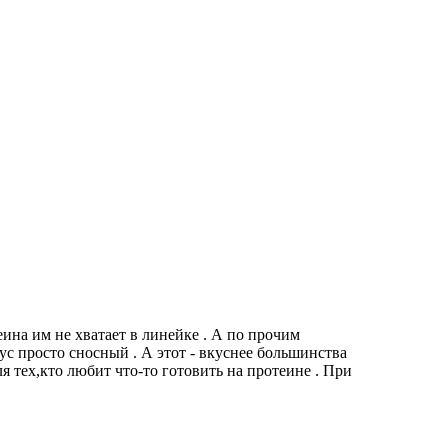
еина им не хватает в линейке . А по прочим
ус просто сносный . А этот - вкуснее большинства
я тех,кто любит что-то готовить на протеине . При
.