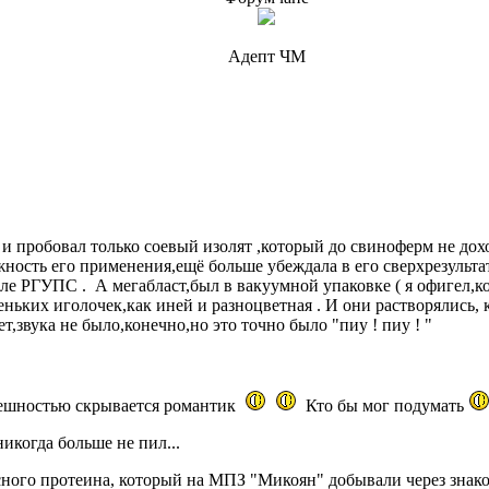
Адепт ЧМ
 и пробовал только соевый изолят ,который до свиноферм не доход
ность его применения,ещё больше убеждала в его сверхрезультати
е РГУПС . А мегабласт,был в вакуумной упаковке ( я офигел,когд
еньких иголочек,как иней и разноцветная . И они растворялись, к
Нет,звука не было,конечно,но это точно было "пиу ! пиу ! "
внешностью скрывается романтик
Кто бы мог подумать
никогда больше не пил...
асного протеина, который на МПЗ "Микоян" добывали через знак