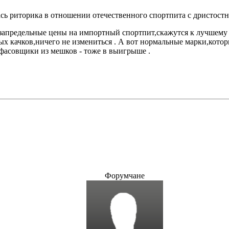
ась риторика в отношении отечественного спортпита с дристос
,запредельные цены на импортный спортпит,скажутся к лучшему 
ых качков,ничего не измениться . А вот нормальные марки,котор
фасовщики из мешков - тоже в выигрыше .
Форумчане