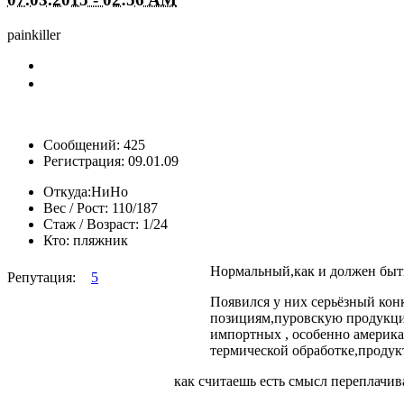
painkiller
Сообщений: 425
Регистрация: 09.01.09
Откуда:
НиНо
Вес / Рост:
110/187
Стаж / Возраст:
1/24
Кто:
пляжник
Нормальный,как и должен быть 
Репутация:
5
Появился у них серьёзный ко
позициям,пуровскую продукцию,
импортных , особенно американ
термической обработке,продукт
как считаешь есть смысл переплачив