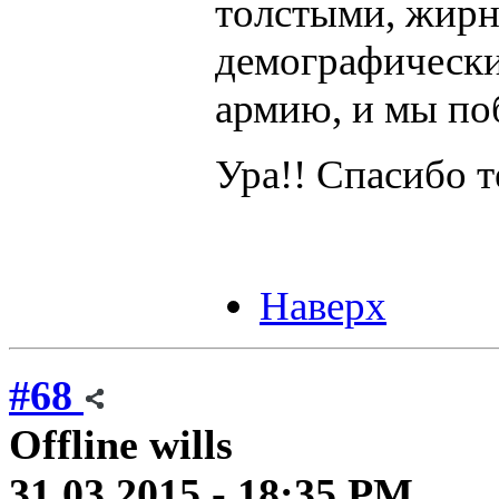
толстыми, жир
демографически
армию, и мы по
Ура!! Спасибо 
Наверх
#68
Offline
wills
31.03.2015 - 18:35 PM