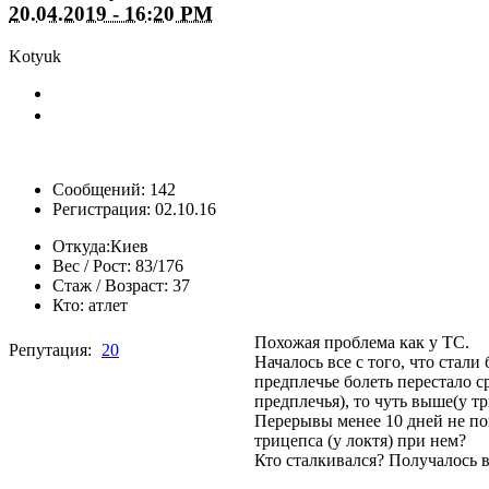
20.04.2019 - 16:20 PM
Kotyuk
Сообщений: 142
Регистрация: 02.10.16
Откуда:
Киев
Вес / Рост:
83/176
Стаж / Возраст:
37
Кто:
атлет
Похожая проблема как у ТС.
Репутация:
20
Началось все с того, что стали
предплечье болеть перестало ср
предплечья), то чуть выше(у т
Перерывы менее 10 дней не пом
трицепса (у локтя) при нем?
Кто сталкивался? Получалось 