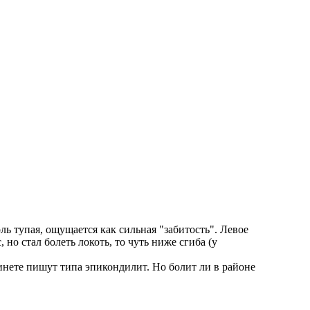
оль тупая, ощущается как сильная "забитость". Левое
 но стал болеть локоть, то чуть ниже сгиба (у
 инете пишут типа эпикондилит. Но болит ли в районе