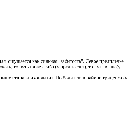
пая, ощущается как сильная "забитость". Левое предплечье
окоть, то чуть ниже сгиба (у предплечья), то чуть выше(у
 пишут типа эпикондилит. Но болит ли в районе трицепса (у