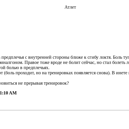
Атлет
ть предплечья с внутренней стороны ближе к сгибу локтя. Боль ту
финалгоном. Правое тоже вроде не болит сейчас, но стал болеть л
той болью в предплечьях.
 (боль проходит, но на тренировках появляется снова). В инете
новиться не прерывая тренировок?
 11:10 AM