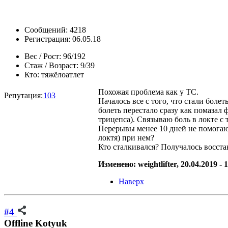
Сообщений: 4218
Регистрация: 06.05.18
Вес / Рост:
96/192
Стаж / Возраст:
9/39
Кто:
тяжёлоатлет
Похожая проблема как у ТС.
Репутация:
103
Началось все с того, что стали боле
болеть перестало сразу как помазал 
трицепса). Связываю боль в локте с 
Перерывы менее 10 дней не помогают
локтя) при нем?
Кто сталкивался? Получалось восста
Изменено: weightlifter, 20.04.2019 -
Наверх
#4
Offline
Kotyuk