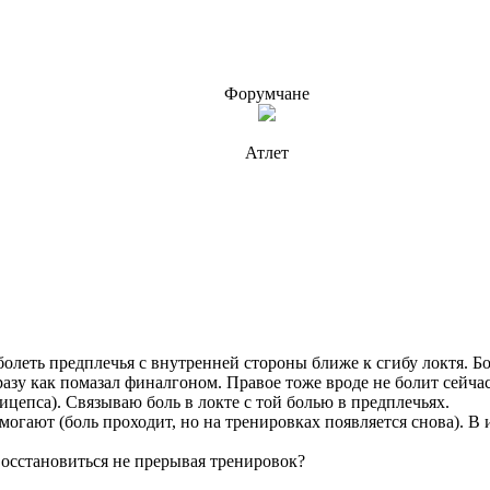
Форумчане
Атлет
 болеть предплечья с внутренней стороны ближе к сгибу локтя. Б
азу как помазал финалгоном. Правое тоже вроде не болит сейчас,
рицепса). Связываю боль в локте с той болью в предплечьях.
огают (боль проходит, но на тренировках появляется снова). В
восстановиться не прерывая тренировок?