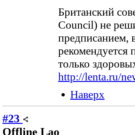
Британский сове
Council) не реш
предписанием, 
рекомендуется п
только здоровы
http://lenta.ru/n
Наверх
#23
Offline
Lao