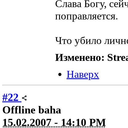
Слава Богу, сей
поправляется.
Что убило лично 
Изменено: Stre
Наверх
#22
Offline
baha
15.02.2007 - 14:10 PM