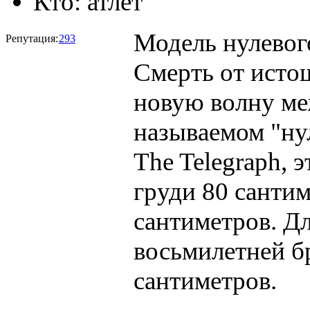
Кто:
атлет
Модель нулевого
Репутация:
293
Смерть от исто
новую волну ме
называемом "нул
The Telegraph, 
груди 80 сантим
сантиметров. Дл
восьмилетней б
сантиметров.