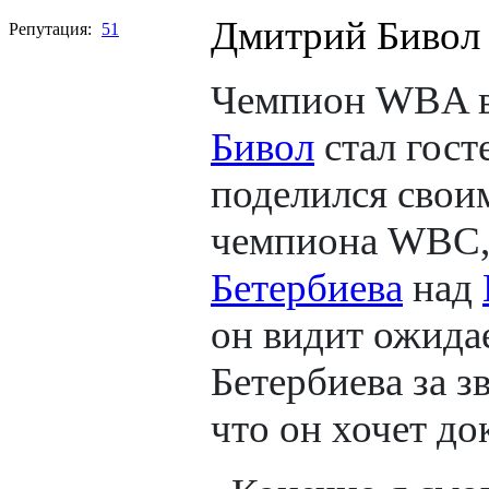
Дмитрий Бивол 
Репутация:
51
Чемпион WBA в
Бивол
стал гост
поделился свои
чемпиона WBC,
Бетербиева
над
он видит ожида
Бетербиева за 
что он хочет до