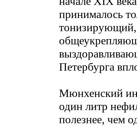
начале XIX век
принималось то
тонизирующий,
общеукрепляющ
выздоравливаю
Петербурга впло
Мюнхенский инс
один литр нефил
полезнее, чем о