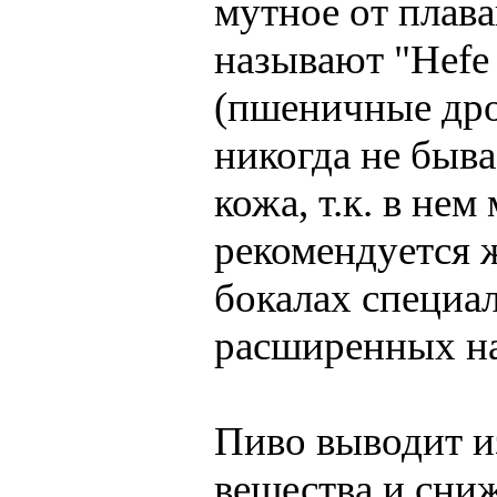
мутное от плав
называют "Hefe
(пшеничные дрож
никогда не быва
кожа, т.к. в не
рекомендуется 
бокалах специа
расширенных на
Пиво выводит и
вещества и сниж