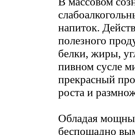
В массовом созн
слабоалкогольн
напиток. Действ
полезного прод
белки, жиры, уг
пивном сусле м
прекрасный прод
роста и размно
Обладая мощны
беспощадно вым