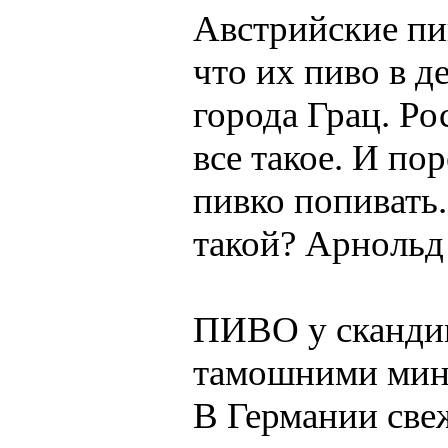
Австрийские пив
что их пиво в д
города Грац. Р
все такое. И по
пивко попивать
такой? Арнольд
ПИВО у сканди
тамошними минз
В Германии све