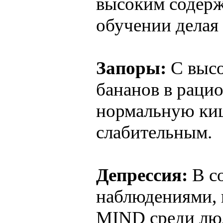
высоким содерж
обучении делая
Запоры:
С высо
бананов в раци
нормальную киш
слабительным.
Депрессия:
В с
наблюдениями,
MIND среди люд