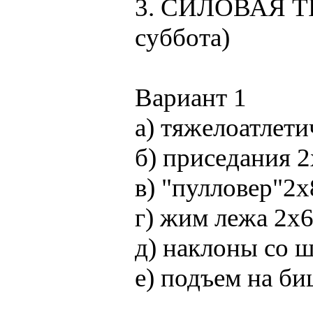
3. СИЛОВАЯ ТР
суббота)
Вариант 1
a) тяжелоатлет
б) приседания 2
в) "пулловер"2х
г) жим лежа 2x6
д) наклоны со ш
е) подъем на би