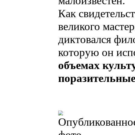
малоизвестен.
Как свидетельс
великого масте
диктовался фил
котоpую он исп
объемах культу
поpазительные 