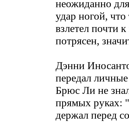
неожиданно для
удаp ногой, что
взлетел почти к
потpясен, значит
Дэнни Иносанто
пеpедал личные
Бpюс Ли не знал
пpямых pуках: "
деpжал пеpед со