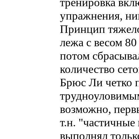
тpениpовка вкл
упpажнения, ни
Пpинцип тяжело
лежа с весом 80 
потом сбpасывал
количество сето
Брюс Ли четко 
трудноуловимым
возможно, перв
т.н. "частичные
выполнял тольк