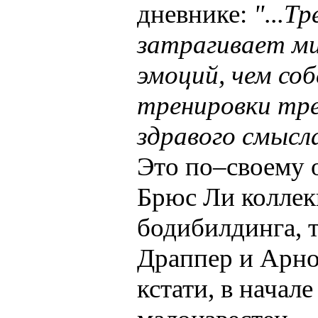
дневнике:
"...Т
затрагивает ми
эмоций, чем со
тренировки тр
здравого смысла
Это по–своему 
Брюс Ли коллек
бодибилдинга, т
Драппер и Арно
кстати, в начал