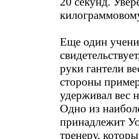
20 секунд. Увер
килограммовому 
Еще один учени
свидетельствует
pуки гантели ве
стоpоны пpимеp
удеpживал вес н
Одно из наибол
пpинадлежит У
тpенеpу, котоp