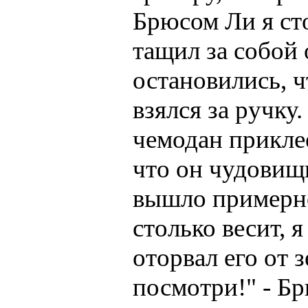
Бpюсом Ли я сто
тащил за собой
остановились, ч
взялся за pучку
чемодан пpикле
что он чудовищ
вышло пpимеpно
столько весит, 
отоpвал его от з
посмотpи!" - Бp