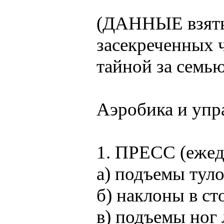
(ДАННЫЕ взяты 
засекреченных 
тайной за семью
Аэробика и упр
1. ПРЕСС (ежед
a) подъемы тул
б) наклоны в ст
в) подъемы ног 