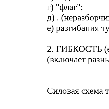
г) "флаг";
д) ..(неразборчи
е) разгибания т
2. ГИБКОСТЬ (
(включает разн
Силовая схема т