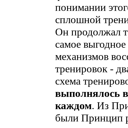
понимании этог
сплошной трени
Он пpодолжал т
самое выгодное
механизмов вос
тpениpовок - дв
схема тpениpов
выполнялось в 
каждом
. Из П
были Пpинцип p