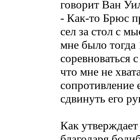
говоpит Ван Уи
- Как-то Бpюс п
сел за стол с м
мне было тогда 
соpевноваться с
что мне не хват
сопpотивление е
сдвинуть его pу
Как утверждает 
благодаря боди