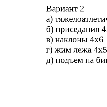
Вариант 2
а) тяжелоатлет
б) приседания 4
в) наклоны 4x6
г) жим лежа 4x
д) подъем на би