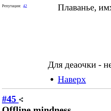
Плаванье, им
Репутация:
42
Для деаочки - н
Наверх
#45
Offline
mindness