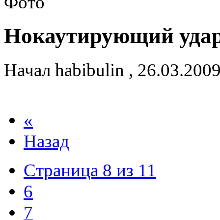
Нокаутирующий уда
Начал
habibulin
,
26.03.200
«
Назад
Страница 8 из 11
6
7