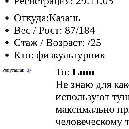
Регистрация: 29.11.05
Откуда:
Казань
Вес / Рост:
87/184
Стаж / Возраст:
/25
Кто:
физкультурник
To:
Lmn
Репутация:
37
Не знаю для ка
используют туш
максимально п
человеческому т