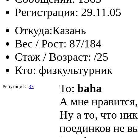
Регистрация: 29.11.05
Откуда:
Казань
Вес / Рост:
87/184
Стаж / Возраст:
/25
Кто:
физкультурник
To:
baha
Репутация:
37
А мне нравится,
Ну а то, что ни
поединков не вы