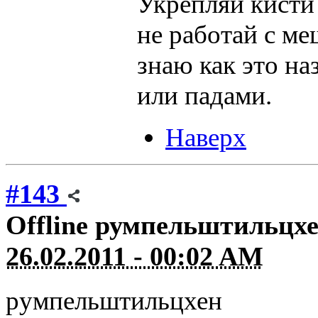
Укрепляй кисти
не работай с ме
знаю как это на
или падами.
Наверх
#143
Offline
румпельштильцх
26.02.2011 - 00:02 AM
румпельштильцхен