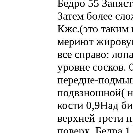
Бедро 55 Запяст
Затем более сл
Кжс.(это таким
мериют жировую
все справо: лоп
уровне сосков. 
передне-подмыш
подвзношной( н
кости 0,9Над би
верхней трети п
поверх. Бедра 1,