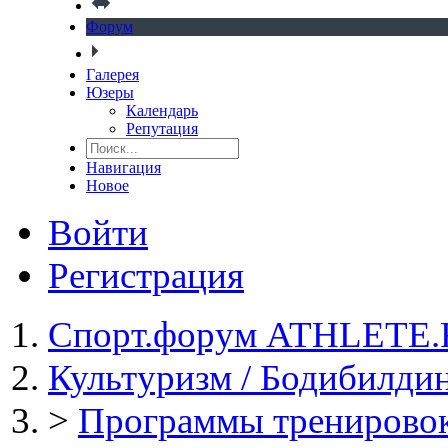
Форум
Галерея
Юзеры
Календарь
Репутация
Навигация
Новое
Войти
Регистрация
Спорт.форум ATHLETE
Культуризм / Бодибилди
>
Программы тренировок