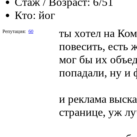
Стаж / Возраст:
6/51
Кто:
йог
ты хотел на Ко
Репутация:
60
повесить, есть ж
мог бы их объед
попадали, ну и
и реклама выск
странице, уж л