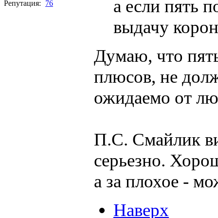
а если пять 
Репутация:
76
выдачу коро
Думаю, что пять
плюсов, не долж
ожидаемо от лю
П.С. Смайлик ви
серьезно. Хоро
а за плохое - мо
Наверх