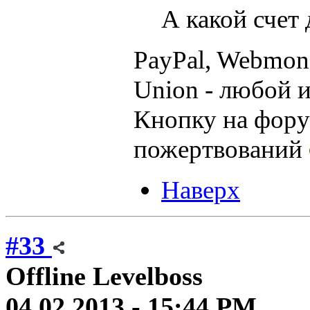
А какой счет 
PayPal, Webmone
Union - любой и
Кнопку на фору
пожертвований
Наверх
#33
Offline
Levelboss
04.02.2013 - 15:44 PM