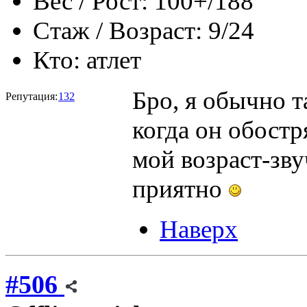
Вес / Рост:
100+/188
Стаж / Возраст:
9/24
Кто:
атлет
Бро, я обычно т
Репутация:
132
когда он обостр
мой возраст-зв
приятно
Наверх
#506