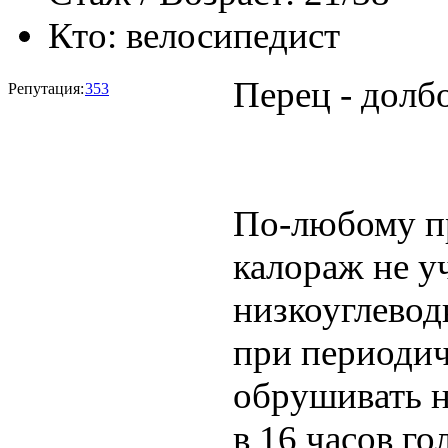
Кто:
велосипедист
Перец - долб
Репутация:
353
По-любому пр
калораж не у
низкоуглевод
при периодич
обрушивать н
в 16 часов го