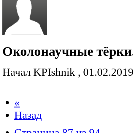
Околонаучные тёрки
Начал
KPIshnik
,
01.02.201
«
Назад
Страница 87 из 94