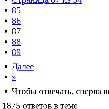
85
86
87
88
89
Далее
»
Чтобы отвечать, сперва 
1875 ответов в теме