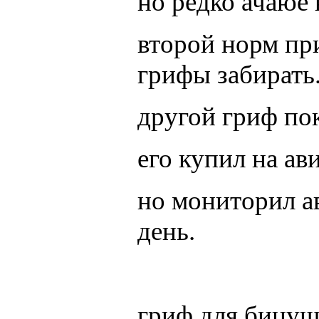
но редко ачаюе
второй норм пр
грифы забирать
другой гриф пок
его купил на ав
но мониторил а
день.
гриф для бицуш