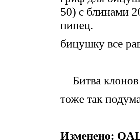
50) с блинами 2
пипец.
бицушку все ра
Битва клонов
тоже так подума
Изменено: QALO