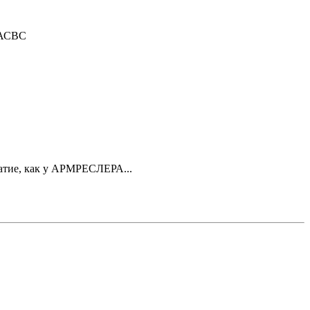
АСВС
атие, как у АРМРЕСЛЕРА...