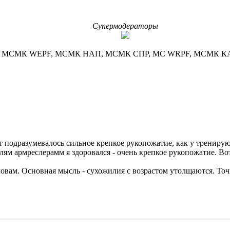
Супермодераторы
МСМК WEPF, МСМК НАП, МСМК СПР, МС WRPF, МСМК К
Тут подразумевалось сильное крепкое рукопожатие, как у тр
телям армреслерамм я здоровался - очень крепкое рукопожатие. В
овам. Основная мысль - сухожилия с возрастом утолщаются. Точ