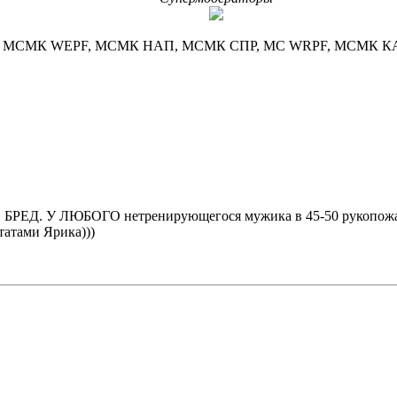
МСМК WEPF, МСМК НАП, МСМК СПР, МС WRPF, МСМК К
ал, БРЕД. У ЛЮБОГО нетренирующегося мужика в 45-50 рукопож
татами Ярика)))