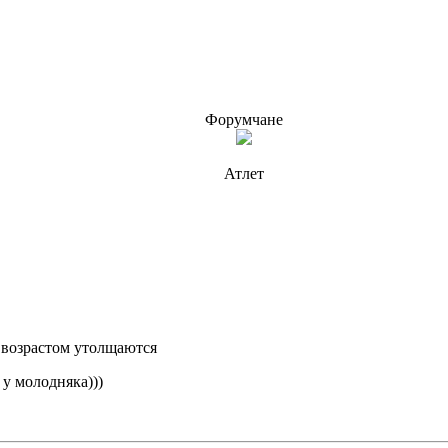
Форумчане
Атлет
 возрастом утолщаются
 у молодняка)))