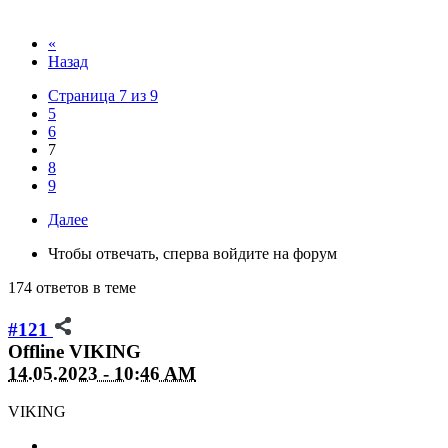
«
Назад
Страница 7 из 9
5
6
7
8
9
Далее
Чтобы отвечать, сперва войдите на форум
174 ответов в теме
#121
Offline
VIKING
14.05.2023 - 10:46 AM
VIKING