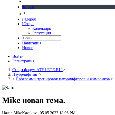
Форум
Галерея
Юзеры
Календарь
Репутация
Навигация
Новое
Войти
Регистрация
Спорт.форум ATHLETE.RU
>
Пауэрлифтинг
>
>
Программы тренировок пауэрлифтеров и жимовиков
>
Mike новая тема.
Начал
MikeKazakov
,
05.05.2023 18:06 PM