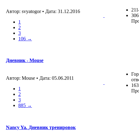
211
Автор: svyatogor • Дата:
31.12.2016
306
Пр
1
2
3
106 →
Дневник - Mouse
Гор
Автор: Mouse • Дата:
05.06.2011
отв
163
1
Пр
2
3
885 →
Nancy Ya. Дневник тренировок