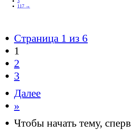
3
117 →
Страница 1 из 6
1
2
3
Далее
»
Чтобы начать тему, спер