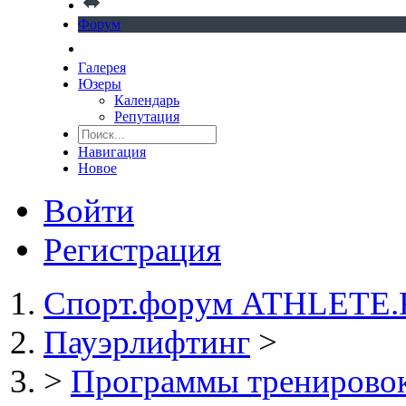
Форум
Галерея
Юзеры
Календарь
Репутация
Навигация
Новое
Войти
Регистрация
Спорт.форум ATHLETE
Пауэрлифтинг
>
>
Программы тренировок