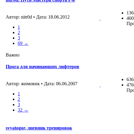
136
Автор: nitr0d • Дата:
18.06.2012
460
Пр
1
2
3
69 →
Важно
Прога для начинающих лифтеров
636
Автор: жимовик • Дата:
06.06.2007
476
Пр
1
2
3
32 →
svyatogor, дневник тренировок