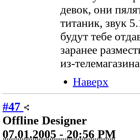
девок, они пяля
титаник, звук 5
будут тебе отда
заранее размест
из-телемагазина
Наверх
#47
Offline
Designer
07.01.2005 - 20:56 PM