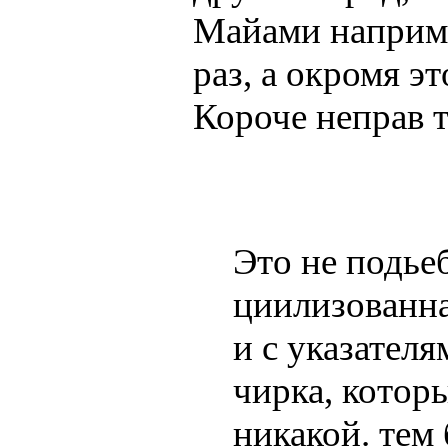
Майами наприме
раз, а окромя эт
Короче неправ ты
Это не подьеб
циилизованна
и с указателя
чирка, котор
никакой. тем