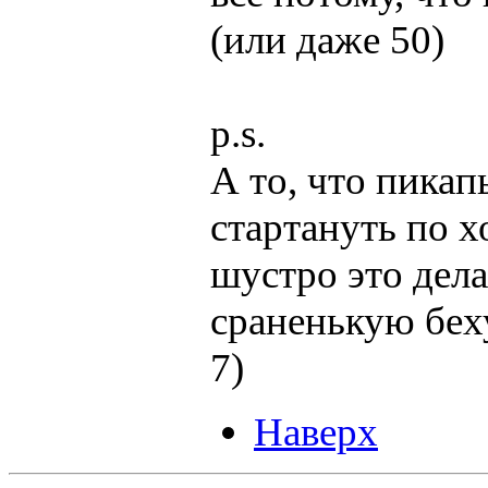
(или даже 50)
p.s.
А то, что пикап
стартануть по х
шустро это дела
сраненькую беху
7)
Наверх