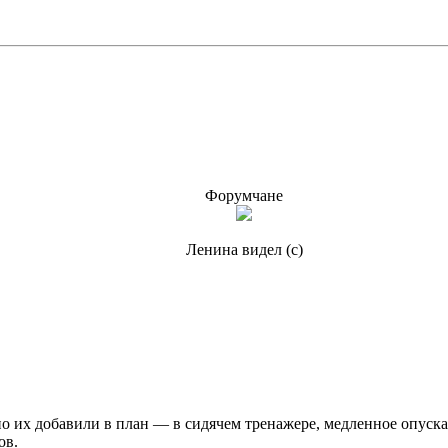
Форумчане
Ленина видел (c)
о их добавили в план — в сидячем тренажере, медленное опуск
ов.