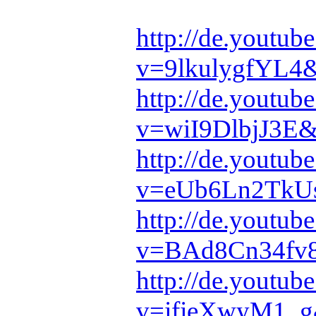
http://de.youtub
v=9lkulygfYL4&f
http://de.youtub
v=wiI9DlbjJ3E&f
http://de.youtub
v=eUb6Ln2TkUs&
http://de.youtub
v=BAd8Cn34fv8&
http://de.youtub
v=jfjeXwyM1_g&