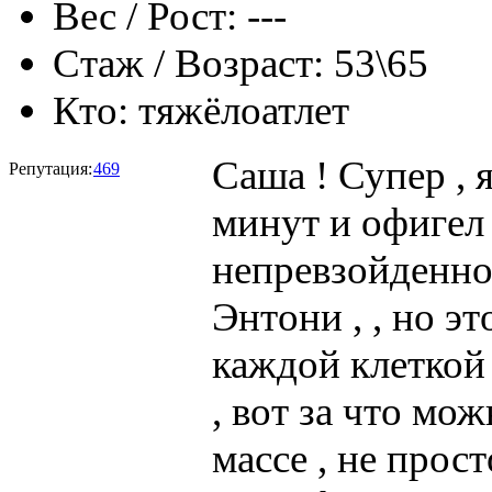
Вес / Рост:
---
Стаж / Возраст:
53\65
Кто:
тяжёлоатлет
Саша ! Супер , 
Репутация:
469
минут и офигел 
непревзойденно
Энтони , , но э
каждой клеткой
, вот за что мо
массе , не прос