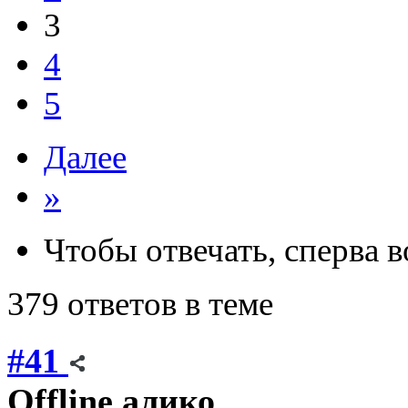
3
4
5
Далее
»
Чтобы отвечать, сперва 
379 ответов в теме
#41
Offline
алико