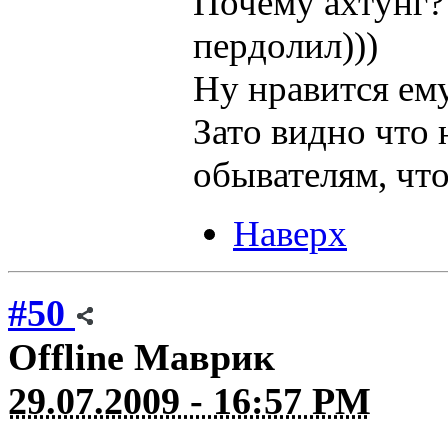
Почему ахтунг? 
пердолил)))
Ну нравится ему
Зато видно что 
обывателям, что
Наверх
#50
Offline
Маврик
29.07.2009 - 16:57 PM