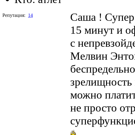
Саша ! Супер 
Репутация:
14
15 минут и о
с непревзойд
Мелвин Энтони
беспредельно
зрелищность 
можно платить
не просто от
суперфункцио