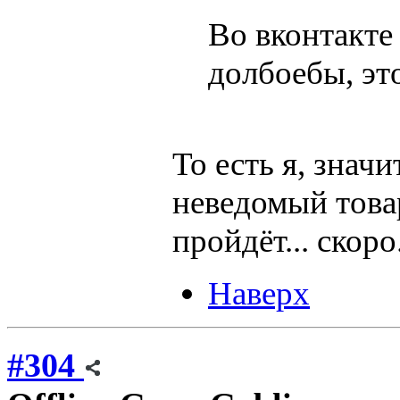
Во вконтакте 
долбоебы, эт
То есть я, знач
неведомый това
пройдёт... скоро.
Наверх
#304