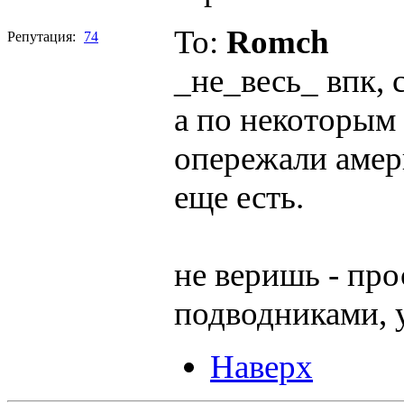
To:
Romch
Репутация:
74
_не_весь_ впк, 
а по некоторым
опережали амери
еще есть.
не веришь - про
подводниками, у
Наверх