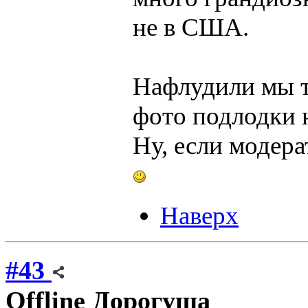
не в США.
Нафлудили мы ту
фото подлодки 
Ну, если модера
Наверх
#43
Offline
Дорогуша