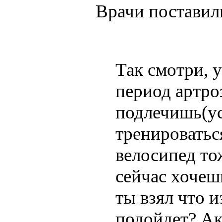
Врачи поставил
Так смотри, у
период артроз
подлечишь(ус
тренироваться
велосипед тож
сейчас хочеш
ты взял что и
подойдет? Ак