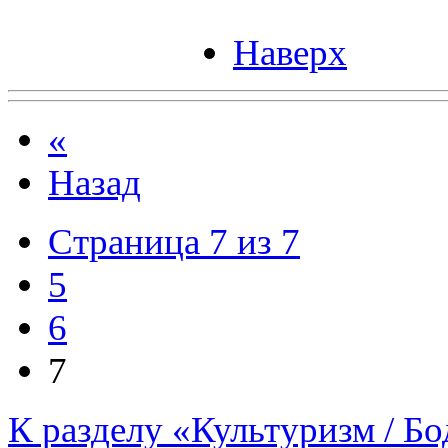
Наверх
«
Назад
Страница 7 из 7
5
6
7
К разделу «Культуризм / Б