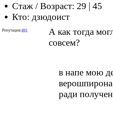
Стаж / Возраст:
29 | 45
Кто:
дзюдоист
А как тогда мог
Репутация:
491
совсем?
в напе мою д
верошпирона 
ради получен