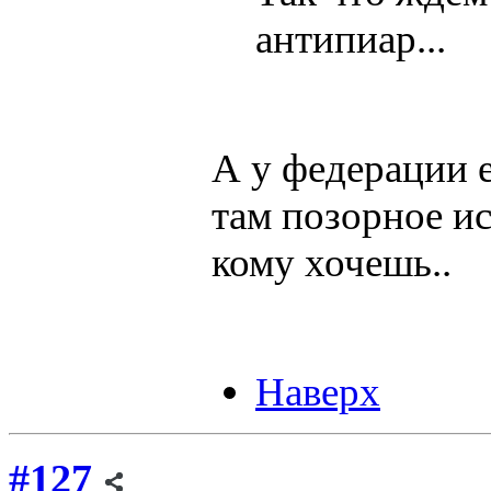
антипиар...
А у федерации е
там позорное ис
кому хочешь..
Наверх
#127