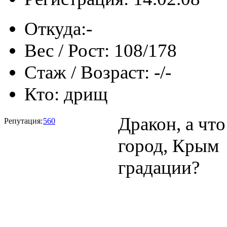
Откуда:
-
Вес / Рост:
108/178
Стаж / Возраст:
-/-
Кто:
дрищ
Дракон, а что
Репутация:
560
город, Крым 
градации?