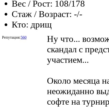
Вес / Рост:
108/178
Стаж / Возраст:
-/-
Кто:
дрищ
Ну что... возмо
Репутация:
560
скандал с пред
участием...
Около месяца на
неожиданно выд
софте на турни